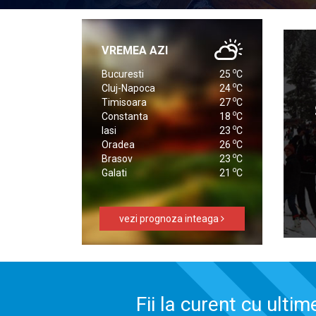
VREMEA AZI
o
Bucuresti
25
C
o
Cluj-Napoca
24
C
o
Timisoara
27
C
o
Constanta
18
C
o
Iasi
23
C
o
Oradea
26
C
o
Brasov
23
C
o
Galati
21
C
vezi prognoza inteaga
Fii la curent cu ultim