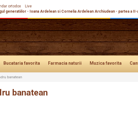
ndar ortodox
Live
gul generatiilor - Ioana Ardelean si Cornelia Ardelean Archiudean - partea a II-
Bucataria
favorita
Farmacia
naturii
Muzica
favorita
Can
ndru banatean
dru banatean