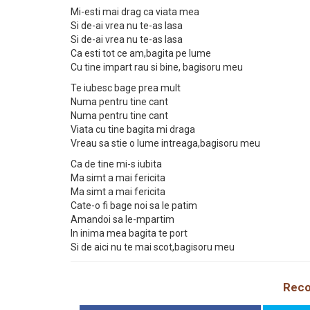
Mi-esti mai drag ca viata mea
Si de-ai vrea nu te-as lasa
Si de-ai vrea nu te-as lasa
Ca esti tot ce am,bagita pe lume
Cu tine impart rau si bine, bagisoru meu
Te iubesc bage prea mult
Numa pentru tine cant
Numa pentru tine cant
Viata cu tine bagita mi draga
Vreau sa stie o lume intreaga,bagisoru meu
Ca de tine mi-s iubita
Ma simt a mai fericita
Ma simt a mai fericita
Cate-o fi bage noi sa le patim
Amandoi sa le-mpartim
In inima mea bagita te port
Si de aici nu te mai scot,bagisoru meu
Reco