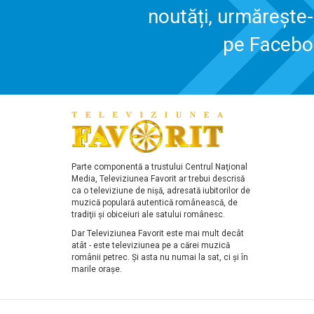
noutăți, urmărește
pe Faceb
Parte componentă a trustului Centrul Naţional
Media, Televiziunea Favorit ar trebui descrisă
ca o televiziune de nişă, adresată iubitorilor de
muzică populară autentică românească, de
tradiţii şi obiceiuri ale satului românesc.
Dar Televiziunea Favorit este mai mult decât
atât - este televiziunea pe a cărei muzică
românii petrec. Şi asta nu numai la sat, ci şi în
marile oraşe.