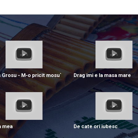
Grosu - M-o pricit mosu`
Drag imi e la masa mare
a mea
De cate ori iubesc