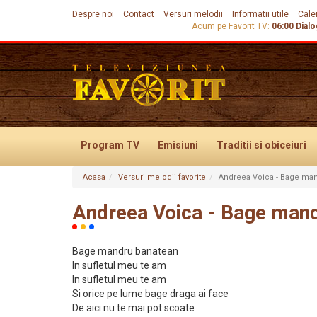
Despre noi
Contact
Versuri melodii
Informatii utile
Cale
Acum pe Favorit TV:
06:00
Dialo
Program TV
Emisiuni
Traditii
si obiceiuri
Acasa
Versuri melodii favorite
Andreea Voica - Bage ma
Evenimente
Andreea Voica - Bage man
Bage mandru banatean
In sufletul meu te am
In sufletul meu te am
Si orice pe lume bage draga ai face
De aici nu te mai pot scoate