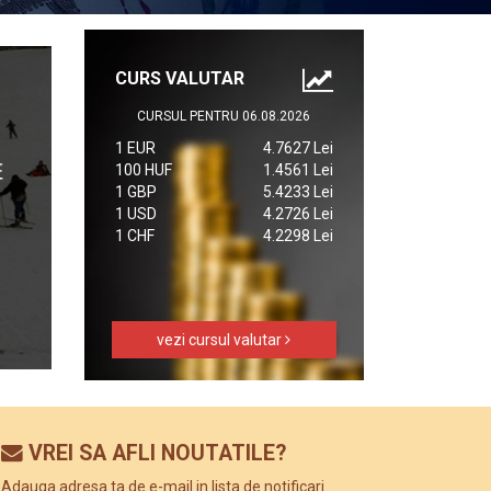
CURS VALUTAR
CURSUL PENTRU 06.08.2026
1 EUR
4.7627 Lei
100 HUF
1.4561 Lei
1 GBP
5.4233 Lei
1 USD
4.2726 Lei
1 CHF
4.2298 Lei
vezi cursul valutar
VREI SA AFLI NOUTATILE?
Adauga adresa ta de e-mail in lista de notificari