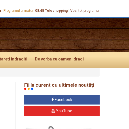
a
|
Programul urmator:
08:45
Teleshopping
|
Vezi tot programul
tareti
indragiti
De vorba
cu oameni dragi
Fii la curent cu ultimele noutăți
Facebook
YouTube