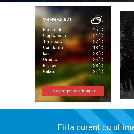
VREMEA AZI
o
Bucuresti
25
C
o
Cluj-Napoca
24
C
o
Timisoara
27
C
o
Constanta
18
C
o
Iasi
23
C
o
Oradea
26
C
o
Brasov
23
C
o
Galati
21
C
vezi prognoza inteaga
Fii la curent cu ultim