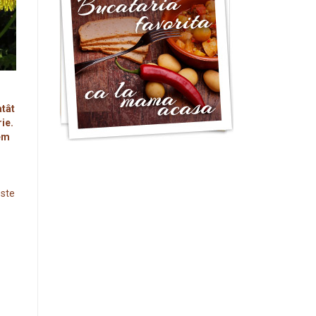
atât
rie.
em
este