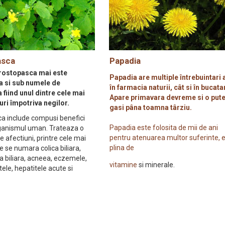
asca
Papadia
 rostopasca mai este
Papadia are multiple întrebuintari 
 si sub numele de
în farmacia naturii, cât si în bucata
 fiind unul dintre cele mai
Apare primavara devreme si o put
uri împotriva negilor.
gasi pâna toamna târziu.
a include compusi benefici
Papadia este folosita de mii de ani
ganismul uman. Trateaza o
pentru atenuarea multor suferinte, 
 afectiuni, printre cele mai
plina de
 se numara colica biliara,
a biliara, acneea, eczemele,
vitamine
si minerale.
tele, hepatitele acute si