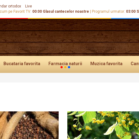
ndar ortodox
Live
cum pe Favorit TV:
00:00
Glasul cantecelor noastre
|
Programul urmator:
03:00
S
Bucataria
favorita
Farmacia
naturii
Muzica
favorita
Can