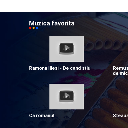
Muzica favorita
Ramona Iliesi - De cand stiu
Remus 
de mic
Ca romanul
Steau