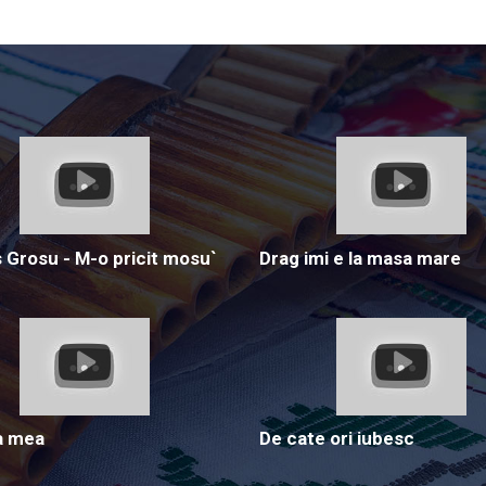
Grosu - M-o pricit mosu`
Drag imi e la masa mare
a mea
De cate ori iubesc