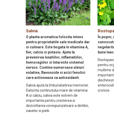
Salvia
Rostop
O planta aromatica folosita intens
În popor,
pentru proprietatile sale medicale dar
cunoscuta
si culinare. Este bogata în vitamina A,
negelarita
fier, calciu si potasiu. Ajuta la
bune leac
prevenirea luxatiilor, inflamatiilor,
Rostopasc
hemoragiilor si întareste sistemul
pentru or
nervos. Contine numeroase uleiuri
multime de
volatine, flavonoide si acizi fenolici
importante
care actioneaza ca antioxidanti.
dischinezi
Salvia ajuta la îmbunatatirea memoriei.
enterocoli
Datorita continutului mare de vitamina
cronice.
A si calciu, salvia este extrem de
importanta pentru cresterea si
dezvoltarea corespunzatoare a dintilor,
oaselor si pielii.