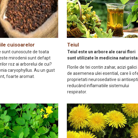
ile cuisoarelor
Teiul
e sunt cunoscute de toata
Teiul este un arbore ale carui flori
este mirodenii sunt defapt
sunt utilizate în medicina naturista
rilor roz ai arborelui de cui?
Florile de tei contin zahar, acizi galici 
nia caryophyllus. Au un gust
de asemenea ulei esential, care îi of
nt, foarte aromat.
proprietati neurosedative si antisept
reducând inflamatiile sistemului
respirator.