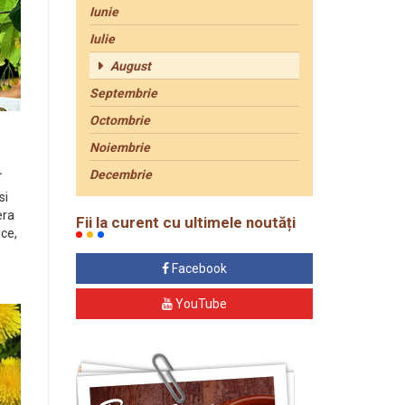
Iunie
Iulie
August
Septembrie
Octombrie
Noiembrie
.
Decembrie
si
era
Fii la curent cu ultimele noutăți
ice,
Facebook
YouTube