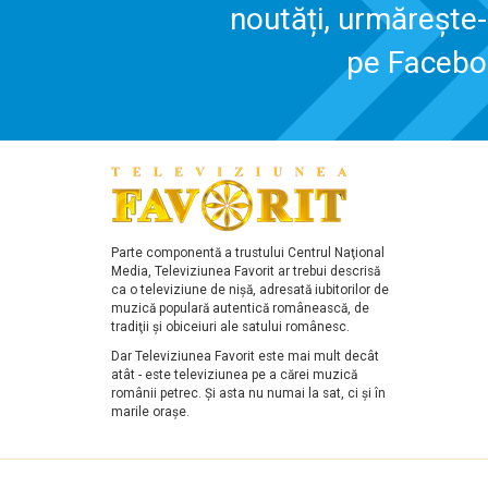
noutăți, urmărește
pe Faceb
Parte componentă a trustului Centrul Naţional
Media, Televiziunea Favorit ar trebui descrisă
ca o televiziune de nişă, adresată iubitorilor de
muzică populară autentică românească, de
tradiţii şi obiceiuri ale satului românesc.
Dar Televiziunea Favorit este mai mult decât
atât - este televiziunea pe a cărei muzică
românii petrec. Şi asta nu numai la sat, ci şi în
marile oraşe.