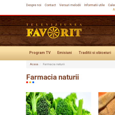
Despre noi
Contact
Versuri melodii
Informatii utile
Cale
A
Program TV
Emisiuni
Traditii
si obiceiuri
Acasa
Farmacia naturii
Evenimente
Farmacia naturii