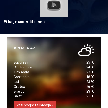
Ei hai, mandrulita mea
VREMEA AZI
o
Bucuresti
25
C
o
Cluj-Napoca
24
C
o
Timisoara
27
C
o
Constanta
18
C
o
Iasi
23
C
o
Oradea
26
C
o
Brasov
23
C
o
Galati
21
C
vezi prognoza inteaga