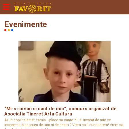
Evenimente
“Mi-s roman si cant de mic”, concurs organizat de
Asociatia Tineret Arta Cultura
Ai un copil talentat caruia ii place sa cante ? L-ai invatat de mic ce
inseamna dragostea de tara si de neam ? Vrem sa il cunoastem! Vrem sa