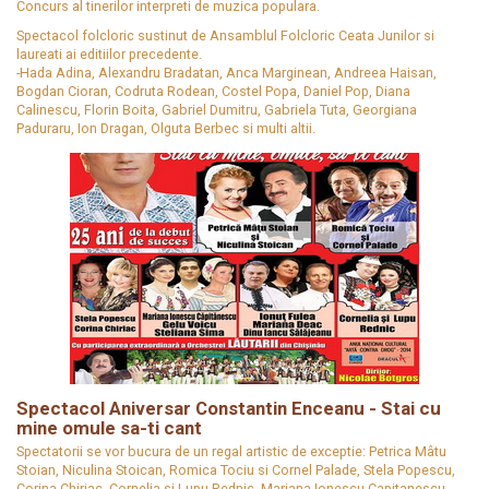
Concurs al tinerilor interpreti de muzica populara.
Spectacol folcloric sustinut de Ansamblul Folcloric Ceata Junilor si
laureati ai editiilor precedente.
-Hada Adina, Alexandru Bradatan, Anca Marginean, Andreea Haisan,
Bogdan Cioran, Codruta Rodean, Costel Popa, Daniel Pop, Diana
Calinescu, Florin Boita, Gabriel Dumitru, Gabriela Tuta, Georgiana
Paduraru, Ion Dragan, Olguta Berbec si multi altii.
Spectacol Aniversar Constantin Enceanu - Stai cu
mine omule sa-ti cant
Spectatorii se vor bucura de un regal artistic de exceptie: Petrica Mâtu
Stoian, Niculina Stoican, Romica Tociu si Cornel Palade, Stela Popescu,
Corina Chiriac, Cornelia si Lupu Rednic, Mariana Ionescu Capitanescu,