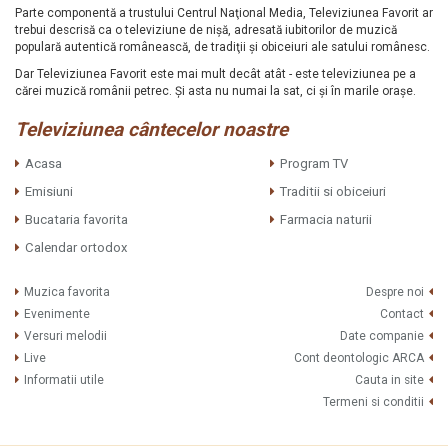
Parte componentă a trustului Centrul Naţional Media, Televiziunea Favorit ar
trebui descrisă ca o televiziune de nişă, adresată iubitorilor de muzică
populară autentică românească, de tradiţii şi obiceiuri ale satului românesc.
Dar Televiziunea Favorit este mai mult decât atât - este televiziunea pe a
cărei muzică românii petrec. Şi asta nu numai la sat, ci şi în marile oraşe.
Televiziunea cântecelor noastre
Acasa
Program TV
Emisiuni
Traditii si obiceiuri
Bucataria favorita
Farmacia naturii
Calendar ortodox
Muzica favorita
Despre noi
Evenimente
Contact
Versuri melodii
Date companie
Live
Cont deontologic ARCA
Informatii utile
Cauta in site
Termeni si conditii