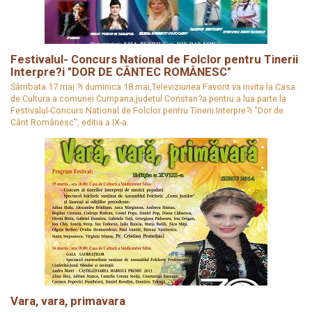
Festivalul- Concurs National de Folclor pentru Tinerii
Interpre?i "DOR DE CÂNTEC ROMÂNESC"
Sâmbata 17 mai ?i duminica 18 mai,Televiziunea Favorit va invita la Casa
de Cultura a comunei Cumpana,judetul Constan?a pentru a lua parte la
Festivalul-Concurs National de Folclor pentru Tinerii Interpre?i "Dor de
Cânt Românesc", editia a IX-a.
Vara, vara, primavara