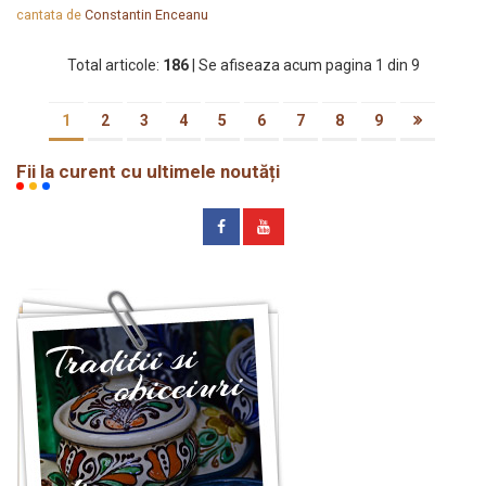
cantata de
Constantin Enceanu
Total articole:
186
| Se afiseaza acum pagina 1 din 9
1
2
3
4
5
6
7
8
9
Fii la curent cu ultimele noutăți