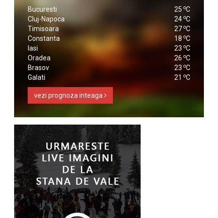
o
Bucuresti
25
C
o
Cluj-Napoca
24
C
o
Timisoara
27
C
o
Constanta
18
C
o
Iasi
23
C
o
Oradea
26
C
o
Brasov
23
C
o
Galati
21
C
vezi prognoza inteaga