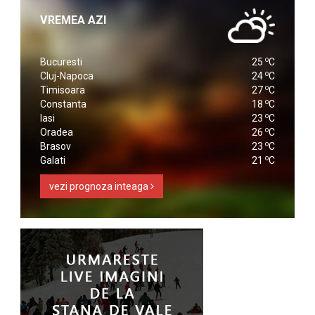
VREMEA AZI
o
Bucuresti
25
C
o
Cluj-Napoca
24
C
o
Timisoara
27
C
o
Constanta
18
C
o
Iasi
23
C
o
Oradea
26
C
o
Brasov
23
C
o
Galati
21
C
vezi prognoza inteaga