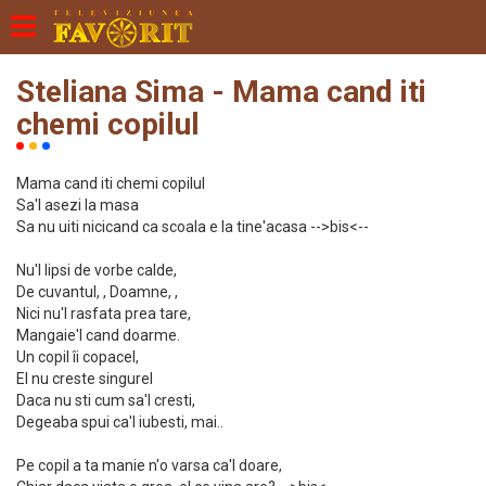
Steliana Sima - Mama cand iti
chemi copilul
Mama cand iti chemi copilul
Sa'l asezi la masa
Sa nu uiti nicicand ca scoala e la tine'acasa -->bis<--
Nu'l lipsi de vorbe calde,
De cuvantul, , Doamne, ,
Nici nu'l rasfata prea tare,
Mangaie'l cand doarme.
Un copil îi copacel,
El nu creste singurel
Daca nu sti cum sa'l cresti,
Degeaba spui ca'l iubesti, mai..
Pe copil a ta manie n'o varsa ca'l doare,