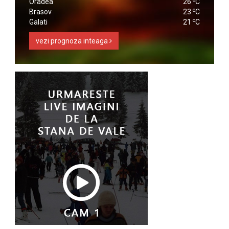
Oradea
26
C
o
Brasov
23
C
o
Galati
21
C
vezi prognoza inteaga