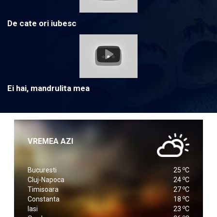
De cate ori iubesc
Ei hai, mandrulita mea
VREMEA AZI
o
Bucuresti
25
C
o
Cluj-Napoca
24
C
o
Timisoara
27
C
o
Constanta
18
C
o
Iasi
23
C
o