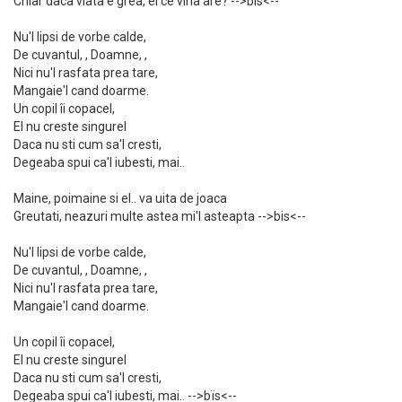
Chiar daca viata e grea, el ce vina are? -->bis<--
Nu'l lipsi de vorbe calde,
De cuvantul, , Doamne, ,
Nici nu'l rasfata prea tare,
Mangaie'l cand doarme.
Un copil îi copacel,
El nu creste singurel
Daca nu sti cum sa'l cresti,
Degeaba spui ca'l iubesti, mai..
Maine, poimaine si el.. va uita de joaca
Greutati, neazuri multe astea mi'l asteapta -->bis<--
Nu'l lipsi de vorbe calde,
De cuvantul, , Doamne, ,
Nici nu'l rasfata prea tare,
Mangaie'l cand doarme.
Un copil îi copacel,
El nu creste singurel
Daca nu sti cum sa'l cresti,
Degeaba spui ca'l iubesti, mai.. -->bïs<--