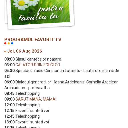
PROGRAMUL FAVORIT TV
Joi, 06 Aug 2026
00:00
Glasul cantecelor noastre
03:00
CĂLĂTOR PRIN FOLCLOR
05:30
Spectacol radio Constantin Lataretu - Lautarul de ieri si de
azi
06:00
Dialogul generatiilor - Ioana Ardelean si Cornelia Ardelean
Archiudean - partea a II-a
08:45
Teleshopping
09:00
SARUT MANA, MAMA!
12:00
Teleshopping
12:15
Favoritii sunteti voi
12:45
Teleshopping
13:00
Favoritii sunteti voi
13:15
Teleshopping