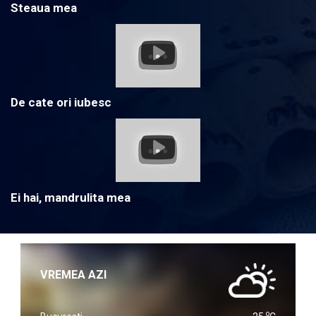
Steaua mea
De cate ori iubesc
Ei hai, mandrulita mea
VREMEA AZI
o