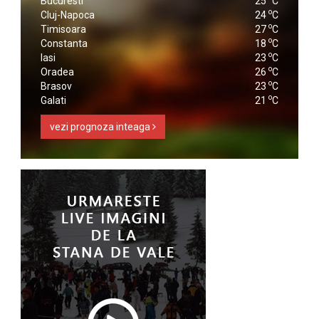
Bucuresti
25
C
o
Cluj-Napoca
24
C
o
Timisoara
27
C
o
Constanta
18
C
o
Iasi
23
C
o
Oradea
26
C
o
Brasov
23
C
o
Galati
21
C
vezi prognoza inteaga