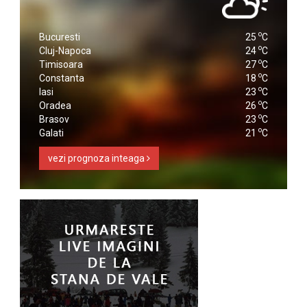
o
Bucuresti
25
C
o
Cluj-Napoca
24
C
o
Timisoara
27
C
o
Constanta
18
C
o
Iasi
23
C
o
Oradea
26
C
o
Brasov
23
C
o
Galati
21
C
vezi prognoza inteaga