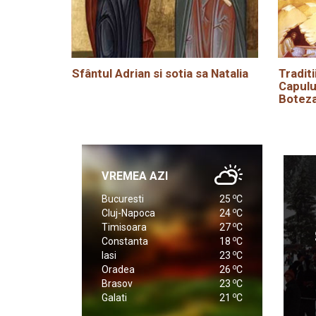
Sfântul Adrian si sotia sa Natalia
Traditi
Capulu
Boteza
VREMEA AZI
o
Bucuresti
25
C
o
Cluj-Napoca
24
C
o
Timisoara
27
C
o
Constanta
18
C
o
Iasi
23
C
o
Oradea
26
C
o
Brasov
23
C
o
Galati
21
C