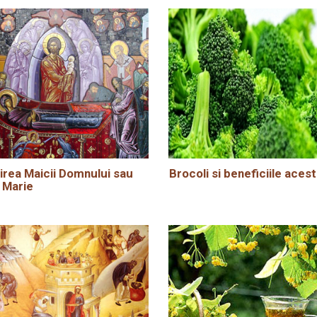
rea Maicii Domnului sau
Brocoli si beneficiile acest
 Marie