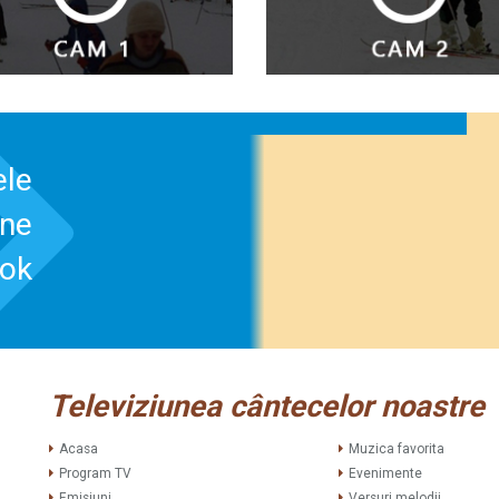
ele
-ne
ook
Televiziunea cântecelor noastre
Acasa
Muzica favorita
Program TV
Evenimente
Emisiuni
Versuri melodii