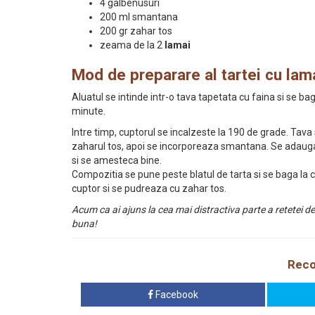
4 galbenusuri
200 ml smantana
200 gr zahar tos
zeama de la 2
lamai
Mod de preparare al tartei cu lam
Aluatul se intinde intr-o tava tapetata cu faina si se bag
minute.
Intre timp, cuptorul se incalzeste la 190 de grade. Tav
zaharul tos, apoi se incorporeaza smantana. Se adauga
si se amesteca bine.
Compozitia se pune peste blatul de tarta si se baga la 
cuptor si se pudreaza cu zahar tos.
Acum ca ai ajuns la cea mai distractiva parte a retetei d
buna!
Reco
Facebook