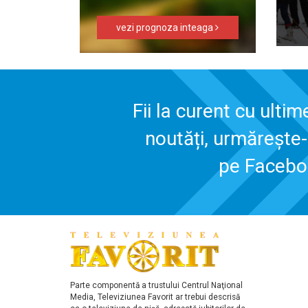
vezi prognoza inteaga
Fii la curent cu ultim
noutăți, urmărește
pe Faceb
Parte componentă a trustului Centrul Naţional
Media, Televiziunea Favorit ar trebui descrisă