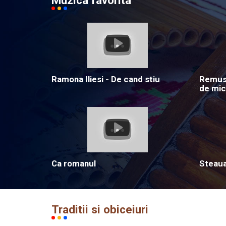
Muzica favorita
Ramona Iliesi - De cand stiu
Remus 
de mic
Ca romanul
Steau
Traditii si obiceiuri