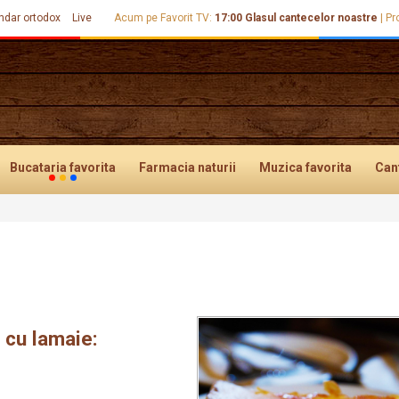
ndar ortodox
Live
Acum pe Favorit TV:
17:00
Glasul cantecelor noastre
|
Pr
Bucataria
favorita
Farmacia
naturii
Muzica
favorita
Can
 cu lamaie: