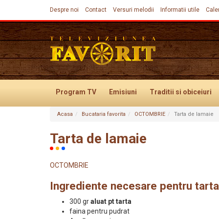
Despre noi
Contact
Versuri melodii
Informatii utile
Cale
Program TV
Emisiuni
Traditii
si obiceiuri
Acasa
Bucataria favorita
OCTOMBRIE
Tarta de lamaie
Evenimente
Tarta de lamaie
OCTOMBRIE
Ingrediente necesare pentru tarta
300 gr
aluat pt tarta
faina pentru pudrat