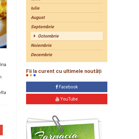
Iulie
August
Septembrie
Octombrie
Noiembrie
Decembrie
fina
Fii la curent cu ultimele noutăți
n
Facebook
ofta
YouTube