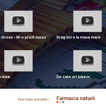
Grosu - M-o pricit mosu`
Drag imi e la masa mare
a mea
De cate ori iubesc
Farmacia naturii
Vezi toate articolele