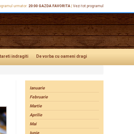
ogramul urmator:
20:00
GAZDA FAVORITA
|
Vezi tot programul
tareti
indragiti
De vorba
cu oameni dragi
Ianuarie
Februarie
Martie
Aprilie
Mai
Iunie