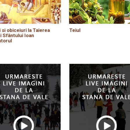
i si obiceiuri la Taierea
Teiul
i Sfântului Ioan
torul