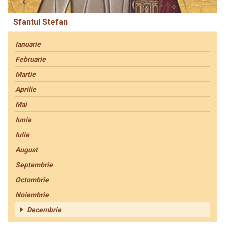
Sfantul Stefan
Ianuarie
Februarie
Martie
Aprilie
Mai
Iunie
Iulie
August
Septembrie
Octombrie
Noiembrie
Decembrie