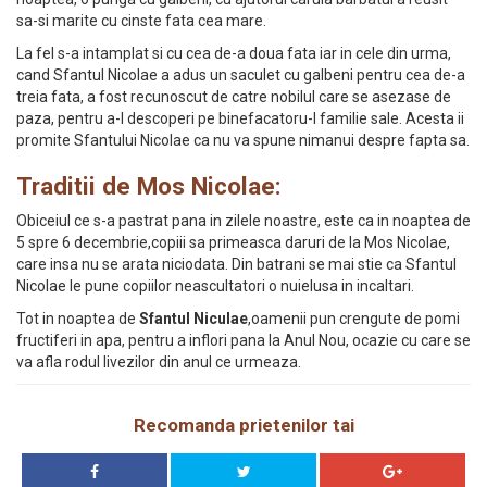
sa-si marite cu cinste fata cea mare.
La fel s-a intamplat si cu cea de-a doua fata iar in cele din urma,
cand Sfantul Nicolae a adus un saculet cu galbeni pentru cea de-a
treia fata, a fost recunoscut de catre nobilul care se asezase de
paza, pentru a-l descoperi pe binefacatoru-l familie sale. Acesta ii
promite Sfantului Nicolae ca nu va spune nimanui despre fapta sa.
Traditii de Mos Nicolae:
Obiceiul ce s-a pastrat pana in zilele noastre, este ca in noaptea de
5 spre 6 decembrie,copiii sa primeasca daruri de la Mos Nicolae,
care insa nu se arata niciodata. Din batrani se mai stie ca Sfantul
Nicolae le pune copiilor neascultatori o nuielusa in incaltari.
Tot in noaptea de
Sfantul Niculae
,oamenii pun crengute de pomi
fructiferi in apa, pentru a inflori pana la Anul Nou, ocazie cu care se
va afla rodul livezilor din anul ce urmeaza.
Recomanda prietenilor tai