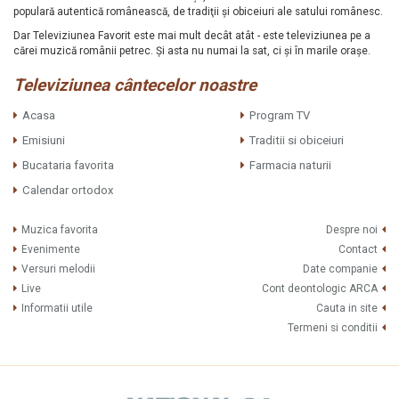
populară autentică românească, de tradiţii şi obiceiuri ale satului românesc.
Dar Televiziunea Favorit este mai mult decât atât - este televiziunea pe a
cărei muzică românii petrec. Şi asta nu numai la sat, ci şi în marile oraşe.
Televiziunea cântecelor noastre
Acasa
Program TV
Emisiuni
Traditii si obiceiuri
Bucataria favorita
Farmacia naturii
Calendar ortodox
Muzica favorita
Despre noi
Evenimente
Contact
Versuri melodii
Date companie
Live
Cont deontologic ARCA
Informatii utile
Cauta in site
Termeni si conditii