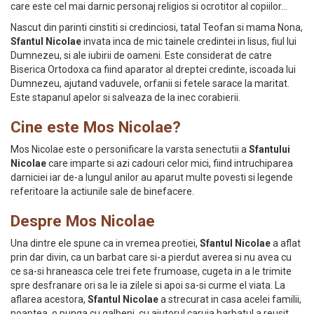
care este cel mai darnic personaj religios si ocrotitor al copiilor...
Nascut din parinti cinstiti si credinciosi, tatal Teofan si mama Nona,
Sfantul Nicolae
invata inca de mic tainele credintei in Iisus, fiul lui
Dumnezeu, si ale iubirii de oameni. Este considerat de catre
Biserica Ortodoxa ca fiind aparator al dreptei credinte, iscoada lui
Dumnezeu, ajutand vaduvele, orfanii si fetele sarace la maritat.
Este stapanul apelor si salveaza de la inec corabierii.
Cine este Mos Nicolae?
Mos Nicolae este o personificare la varsta senectutii a
Sfantului
Nicolae
care imparte si azi cadouri celor mici, fiind intruchiparea
darniciei iar de-a lungul anilor au aparut multe povesti si legende
referitoare la actiunile sale de binefacere.
Despre Mos Nicolae
Una dintre ele spune ca in vremea preotiei,
Sfantul Nicolae
a aflat
prin dar divin, ca un barbat care si-a pierdut averea si nu avea cu
ce sa-si hraneasca cele trei fete frumoase, cugeta in a le trimite
spre desfranare ori sa le ia zilele si apoi sa-si curme el viata. La
aflarea acestora,
Sfantul Nicolae
a strecurat in casa acelei familii,
noaptea, o punga cu galbeni, cu ajutorul caruia barbatul a reusit