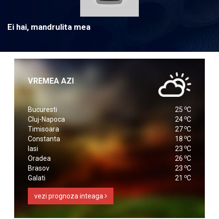
Ei hai, mandrulita mea
VREMEA AZI
o
Bucuresti
25
C
o
Cluj-Napoca
24
C
o
Timisoara
27
C
o
Constanta
18
C
o
Iasi
23
C
o
Oradea
26
C
o
Brasov
23
C
o
Galati
21
C
vezi prognoza inteaga