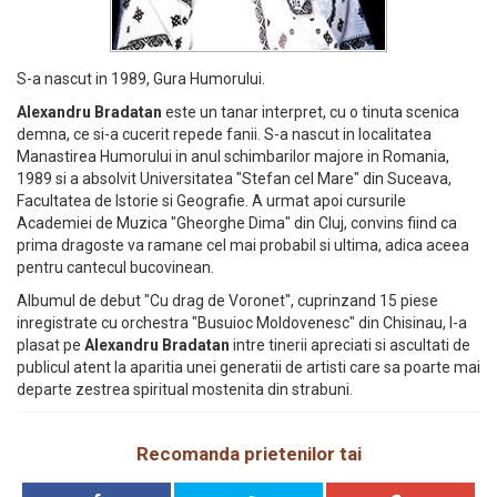
S-a nascut in 1989, Gura Humorului.
Alexandru Bradatan
este un tanar interpret, cu o tinuta scenica
demna, ce si-a cucerit repede fanii. S-a nascut in localitatea
Manastirea Humorului in anul schimbarilor majore in Romania,
1989 si a absolvit Universitatea "Stefan cel Mare" din Suceava,
Facultatea de Istorie si Geografie. A urmat apoi cursurile
Academiei de Muzica "Gheorghe Dima" din Cluj, convins fiind ca
prima dragoste va ramane cel mai probabil si ultima, adica aceea
pentru cantecul bucovinean.
Albumul de debut "Cu drag de Voronet", cuprinzand 15 piese
inregistrate cu orchestra "Busuioc Moldovenesc" din Chisinau, l-a
plasat pe
Alexandru Bradatan
intre tinerii apreciati si ascultati de
publicul atent la aparitia unei generatii de artisti care sa poarte mai
departe zestrea spiritual mostenita din strabuni.
Recomanda prietenilor tai