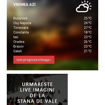
VREMEA AZI
o
Bucuresti
25
C
o
Cluj-Napoca
24
C
o
Timisoara
27
C
o
Constanta
18
C
o
Iasi
23
C
o
Oradea
26
C
o
Brasov
23
C
o
Galati
21
C
vezi prognoza inteaga