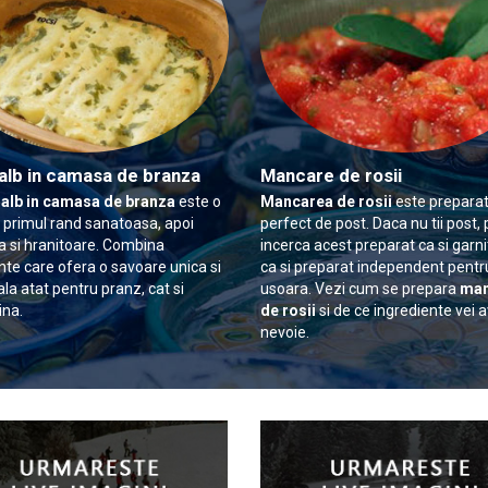
alb in camasa de branza
Mancare de rosii
 alb in camasa de branza
este o
Mancarea de rosii
este preparat
n primul rand sanatoasa, apoi
perfect de post. Daca nu tii post, 
 si hranitoare. Combina
incerca acest preparat ca si garn
nte care ofera o savoare unica si
ca si preparat independent pentr
ala atat pentru pranz, cat si
usoara. Vezi cum se prepara
man
ina.
de rosii
si de ce ingrediente vei 
nevoie.