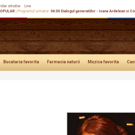
ndar ortodox
Live
POPULAR
|
Programul urmator:
06:00
Dialogul generatiilor - Ioana Ardelean si C
Bucataria
favorita
Farmacia
naturii
Muzica
favorita
Can