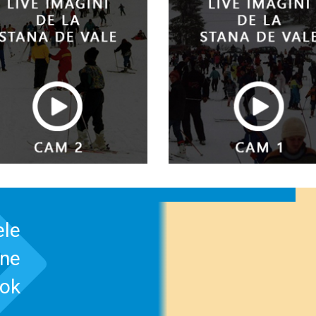
ele
-ne
ook