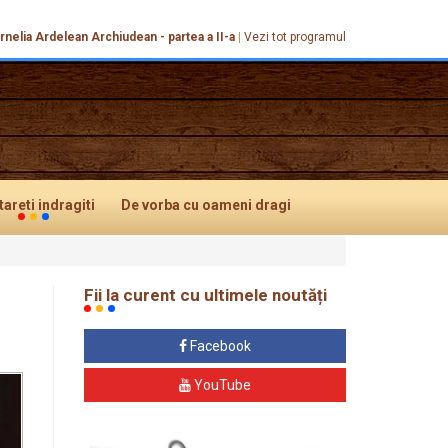
ornelia Ardelean Archiudean - partea a II-a
|
Vezi tot programul
tareti
indragiti
De vorba
cu oameni dragi
Fii la curent cu ultimele noutăți
Facebook
YouTube