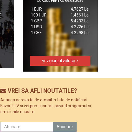
CURSUL PENTRU 06.08.2026
1 EUR
4.7627 Lei
100 HUF
1.4561 Lei
1 GBP
5.4233 Lei
1 USD
4.2726 Lei
1 CHF
4.2298 Lei
vezi cursul valutar
VREI SA AFLI NOUTATILE?
Adauga adresa ta de e-mail in lista de notificari
Favorit TV si vei primi noutati privind programul si
emisiunile noastre.