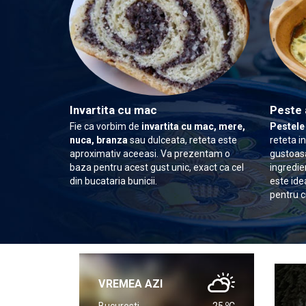
Invartita cu mac
Peste 
Fie ca vorbim de
invartita cu mac, mere,
Pestele
nuca, branza
sau dulceata, reteta este
reteta i
aproximativ aceeasi. Va prezentam o
gustoasa
baza pentru acest gust unic, exact ca cel
ingredie
din bucataria bunicii.
este ide
pentru c
VREMEA AZI
o
Bucuresti
25
C