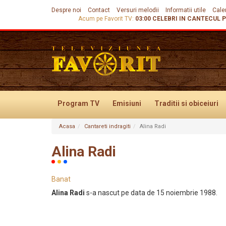
Despre noi
Contact
Versuri melodii
Informatii utile
Cale
Acum pe Favorit TV:
03:00
CELEBRI IN CANTECUL 
Program TV
Emisiuni
Traditii
si obiceiuri
Acasa
Cantareti indragiti
Alina Radi
Evenimente
Alina Radi
Banat
Alina Radi
s-a nascut pe data de 15 noiembrie 1988.