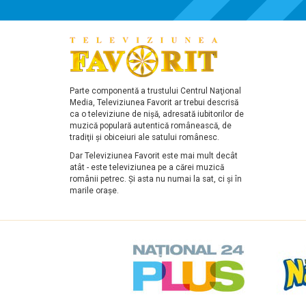
Parte componentă a trustului Centrul Naţional
Media, Televiziunea Favorit ar trebui descrisă
ca o televiziune de nişă, adresată iubitorilor de
muzică populară autentică românească, de
tradiţii şi obiceiuri ale satului românesc.
Dar Televiziunea Favorit este mai mult decât
atât - este televiziunea pe a cărei muzică
românii petrec. Şi asta nu numai la sat, ci şi în
marile oraşe.