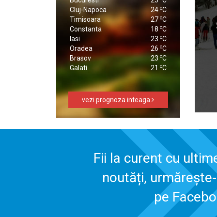
o
Cluj-Napoca
24
C
o
Timisoara
27
C
o
Constanta
18
C
o
Iasi
23
C
o
Oradea
26
C
o
Brasov
23
C
o
Galati
21
C
vezi prognoza inteaga
Fii la curent cu ultim
noutăți, urmărește
pe Faceb