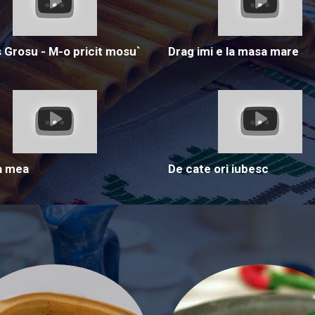
Grosu - M-o pricit mosu`
Drag imi e la masa mare
a mea
De cate ori iubesc