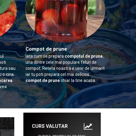
Compot de prune
ul
Iata cum se prepara
compotul de prune
,
poti
una dintre cele mai populare feluri de
itura sau
compot. Reteta noastra e usor de urmarit
u o cina
iar tu poti prepara cel mai delicios
carea
compot de prune
chiar la tine acasa.
avea
CURS VALUTAR