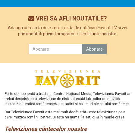
VREI SA AFLI NOUTATILE?
Adauga adresa ta de e-mail in lista de notificari Favorit TV si vei
primi noutati privind programul si emisiunile noastre.
Parte componentă a trustului Centrul Naţional Media, Televiziunea Favorit ar
trebui descrisă ca o televiziune de nişă, adresată iubitorilor de muzică
populară autentică românească, de tradiţii şi obiceiuri ale satului românesc.
Dar Televiziunea Favorit este mai mult decât atât - este televiziunea pe a
cărei muzică românii petrec. Şi asta nu numai la sat, ci şi în marile oraşe.
Televiziunea cântecelor noastre