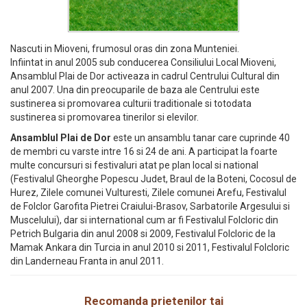
Nascuti in Mioveni, frumosul oras din zona Munteniei.
Infiintat in anul 2005 sub conducerea Consiliului Local Mioveni,
Ansamblul Plai de Dor activeaza in cadrul Centrului Cultural din
anul 2007. Una din preocuparile de baza ale Centrului este
sustinerea si promovarea culturii traditionale si totodata
sustinerea si promovarea tinerilor si elevilor.
Ansamblul Plai de Dor
este un ansamblu tanar care cuprinde 40
de membri cu varste intre 16 si 24 de ani. A participat la foarte
multe concursuri si festivaluri atat pe plan local si national
(Festivalul Gheorghe Popescu Judet, Braul de la Boteni, Cocosul de
Hurez, Zilele comunei Vulturesti, Zilele comunei Arefu, Festivalul
de Folclor Garofita Pietrei Craiului-Brasov, Sarbatorile Argesului si
Muscelului), dar si international cum ar fi Festivalul Folcloric din
Petrich Bulgaria din anul 2008 si 2009, Festivalul Folcloric de la
Mamak Ankara din Turcia in anul 2010 si 2011, Festivalul Folcloric
din Landerneau Franta in anul 2011.
Recomanda prietenilor tai