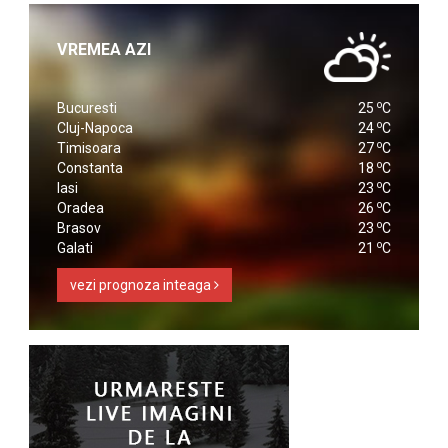
VREMEA AZI
o
Bucuresti
25
C
o
Cluj-Napoca
24
C
o
Timisoara
27
C
o
Constanta
18
C
o
Iasi
23
C
o
Oradea
26
C
o
Brasov
23
C
o
Galati
21
C
vezi prognoza inteaga