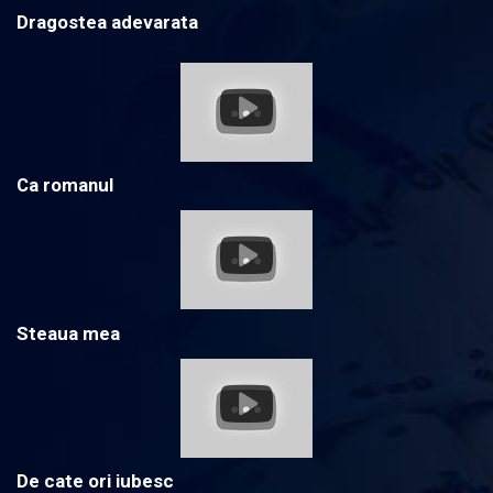
Dragostea adevarata
Ca romanul
Steaua mea
De cate ori iubesc