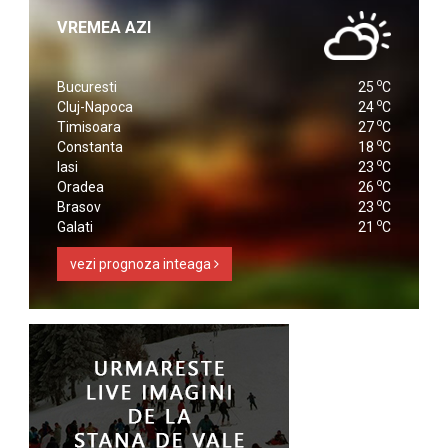
VREMEA AZI
o
Bucuresti
25
C
o
Cluj-Napoca
24
C
o
Timisoara
27
C
o
Constanta
18
C
o
Iasi
23
C
o
Oradea
26
C
o
Brasov
23
C
o
Galati
21
C
vezi prognoza inteaga