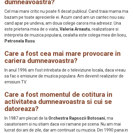
dumneavoastra?
Cel mai mare critic nu poate fi decat publicul. Cand traia mama ma
bazam pe toate aprecierile ei. Acum cand am un cantec nou sau
cand apar pe undeva, am doua colege carora ma adresez. Una
este prietena mea de o viata,
Valeria Arnautu
, realizatoare si
interpreta de muzica populara, cealalta este colega mea din liceu,
Petronela Rusu
.
Care a fost cea mai mare provocare in
cariera dumneavoastra?
In anul 1996 am fost intrebata de o televiziune locala, daca vreau
sa fac o emisiune de muzica populara. Am devenit realizator de
emisiuni TV.
Care a fost momentul de cotitura in
activitatea dumneavoastra si cui se
datoreaza?
In 1987 am plecat de la
Orchestra Rapsozii Botosani
, ma
casatorisem si nu stiam daca voi ramane pe scena. Nu am mai
lucrat doi ani de zile, dar am continuat cu muzica. Din 1990 pana in