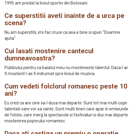
1995 am predat la liceul sportiv din Botosani.
Ce superstitii aveti inainte de a urca pe
scena?
Nu am superstitii, imi fac cruce ca asa e bine si spun "Doamne
ajuta".
Cui lasati mostenire cantecul
dumneavoastra?
Publicului pentru ca baiatul meu nu mosteneste talentul. Daca l-ar
fi mostenit l-as fi indrumat spre liceul de muzica.
Cum vedeti folclorul romanesc peste 10
ani?
Eu cred ca are cine sa-l duca mai departe. Sunt tot mai multi copii
talentati care vor sa cante. Sunt multi tineri care apar in emisiunile
de folclor, care merg la spectacole si festivaluri si duc mai departe
mostenirea poporului romanesc.
Daca ati castiga un premiu o operatie