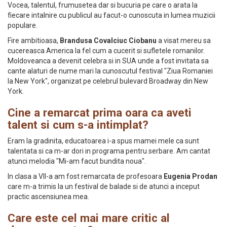
Vocea, talentul, frumusetea dar si bucuria pe care o arata la
fiecare intalnire cu publicul au facut-o cunoscuta in lumea muzicii
populare.
Fire ambitioasa,
Brandusa Covalciuc Ciobanu
a visat mereu sa
cucereasca America la fel cum a cucerit si sufletele romanilor.
Moldoveanca a devenit celebra si in SUA unde a fost invitata sa
cante alaturi de nume mari la cunoscutul festival "Ziua Romaniei
la New York", organizat pe celebrul bulevard Broadway din New
York.
Cine a remarcat prima oara ca aveti
talent si cum s-a intimplat?
Eram la gradinita, educatoarea i-a spus mamei mele ca sunt
talentata si ca m-ar dori in programa pentru serbare. Am cantat
atunci melodia "Mi-am facut bundita noua".
In clasa a VII-a am fost remarcata de profesoara
Eugenia Prodan
care m-a trimis la un festival de balade si de atunci a inceput
practic ascensiunea mea.
Care este cel mai mare critic al