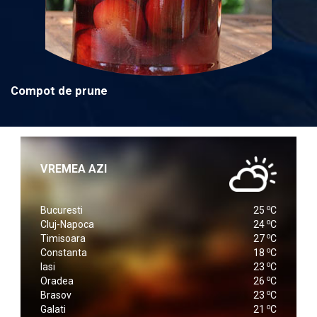
Compot de prune
VREMEA AZI
o
Bucuresti
25
C
o
Cluj-Napoca
24
C
o
Timisoara
27
C
o
Constanta
18
C
o
Iasi
23
C
o
Oradea
26
C
o
Brasov
23
C
o
Galati
21
C