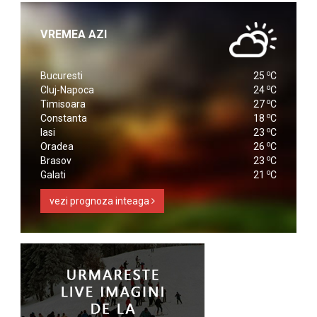
VREMEA AZI
o
Bucuresti
25
C
o
Cluj-Napoca
24
C
o
Timisoara
27
C
o
Constanta
18
C
o
Iasi
23
C
o
Oradea
26
C
o
Brasov
23
C
o
Galati
21
C
vezi prognoza inteaga