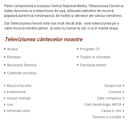
Parte componentă a trustului Centrul Naţional Media, Televiziunea Favorit ar
trebui descrisă ca o televiziune de nişă, adresată iubitorilor de muzică
populară autentică românească, de tradiţii şi obiceiuri ale satului românesc.
Dar Televiziunea Favorit este mai mult decât atât - este televiziunea pe a
cărei muzică românii petrec. Şi asta nu numai la sat, ci şi în marile oraşe.
Televiziunea cântecelor noastre
Acasa
Program TV
Emisiuni
Traditii si obiceiuri
Bucataria favorita
Farmacia naturii
Calendar ortodox
Muzica favorita
Despre noi
Evenimente
Contact
Versuri melodii
Date companie
Live
Cont deontologic ARCA
Informatii utile
Cauta in site
Termeni si conditii