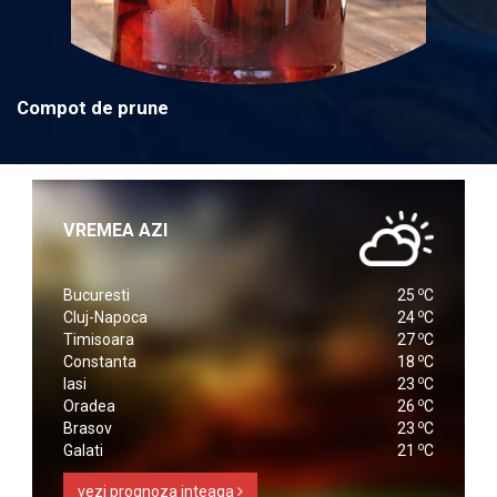
Compot de prune
VREMEA AZI
o
Bucuresti
25
C
o
Cluj-Napoca
24
C
o
Timisoara
27
C
o
Constanta
18
C
o
Iasi
23
C
o
Oradea
26
C
o
Brasov
23
C
o
Galati
21
C
vezi prognoza inteaga