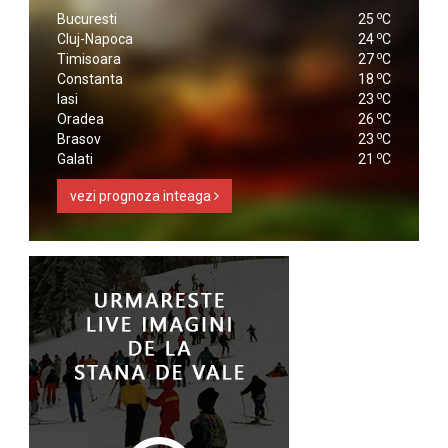
o
Bucuresti
25
C
o
Cluj-Napoca
24
C
o
Timisoara
27
C
o
Constanta
18
C
o
Iasi
23
C
o
Oradea
26
C
o
Brasov
23
C
o
Galati
21
C
vezi prognoza inteaga