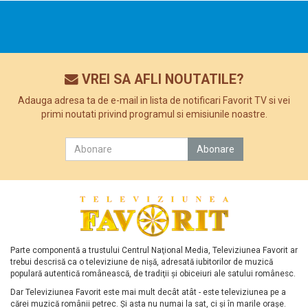
VREI SA AFLI NOUTATILE?
Adauga adresa ta de e-mail in lista de notificari Favorit TV si vei
primi noutati privind programul si emisiunile noastre.
Parte componentă a trustului Centrul Naţional Media, Televiziunea Favorit ar
trebui descrisă ca o televiziune de nişă, adresată iubitorilor de muzică
populară autentică românească, de tradiţii şi obiceiuri ale satului românesc.
Dar Televiziunea Favorit este mai mult decât atât - este televiziunea pe a
cărei muzică românii petrec. Şi asta nu numai la sat, ci şi în marile oraşe.