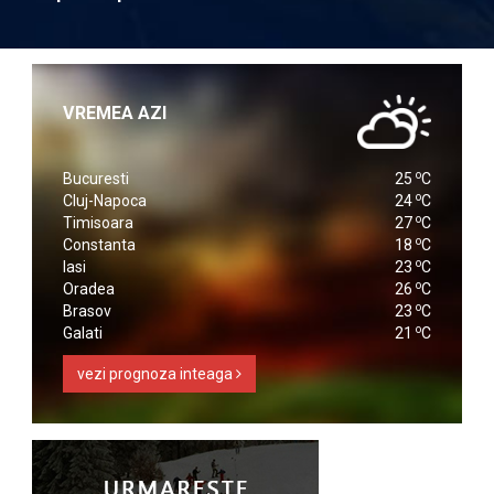
VREMEA AZI
o
Bucuresti
25
C
o
Cluj-Napoca
24
C
o
Timisoara
27
C
o
Constanta
18
C
o
Iasi
23
C
o
Oradea
26
C
o
Brasov
23
C
o
Galati
21
C
vezi prognoza inteaga