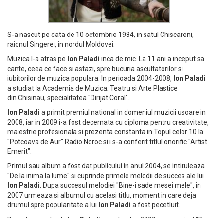
S-a nascut pe data de 10 octombrie 1984, in satul Chiscareni,
raionul Singerei, in nordul Moldovei.
Muzica l-a atras pe
Ion Paladi
inca de mic. La 11 ani a inceput sa
cante, ceea ce face si astazi, spre bucuria ascultatorilor si
iubitorilor de muzica populara. In perioada 2004-2008,
Ion Paladi
a studiat la Academia de Muzica, Teatru si Arte Plastice
din Chisinau, specialitatea "Dirijat Coral".
Ion Paladi
a primit premiul national in domeniul muzicii usoare in
2008, iar in 2009 i-a fost decernata cu diploma pentru creativitate,
maiestrie profesionala si prezenta constanta in Topul celor 10 la
"Potcoava de Aur" Radio Noroc si i s-a conferit titlul onorific "Artist
Emerit".
Primul sau album a fost dat publicului in anul 2004, se intituleaza
"De la inima la lume" si cuprinde primele melodii de succes ale lui
Ion Paladi
. Dupa succesul melodiei "Bine-i sade mesei mele", in
2007 urmeaza si albumul cu acelasi titlu, moment in care deja
drumul spre popularitate a lui
Ion Paladi
a fost pecetluit.