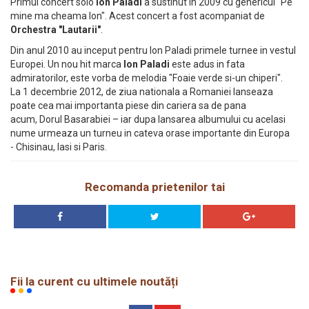
Primul concert solo
Ion Paladi
a sustinut in 2009 cu genericul "Pe
mine ma cheama Ion". Acest concert a fost acompaniat de
Orchestra "Lautarii"
.
Din anul 2010 au inceput pentru Ion Paladi primele turnee in vestul
Europei. Un nou hit marca
Ion Paladi
este adus in fata
admiratorilor, este vorba de melodia "Foaie verde si-un chiperi".
La 1 decembrie 2012, de ziua nationala a Romaniei lanseaza
poate cea mai importanta piese din cariera sa de pana
acum, Dorul Basarabiei – iar dupa lansarea albumului cu acelasi
nume urmeaza un turneu in cateva orase importante din Europa
- Chisinau, Iasi si Paris.
Recomanda prietenilor tai
Fii la curent cu ultimele noutăți