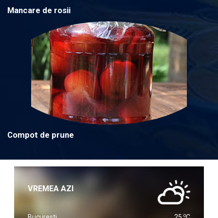
Mancare de rosii
Compot de prune
VREMEA AZI
o
Bucuresti
25
C