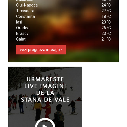
o
Cluj-Napoca
24
C
o
Timisoara
27
C
o
Constanta
18
C
o
Iasi
23
C
o
Oradea
26
C
o
Brasov
23
C
o
Galati
21
C
vezi prognoza inteaga