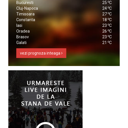
o
Bucuresti
25
C
o
Cluj-Napoca
24
C
o
Timisoara
27
C
o
Constanta
18
C
o
Iasi
23
C
o
Oradea
26
C
o
Brasov
23
C
o
Galati
21
C
vezi prognoza inteaga