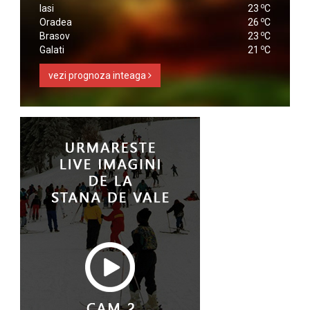
o
Iasi
23
C
o
Oradea
26
C
o
Brasov
23
C
o
Galati
21
C
vezi prognoza inteaga