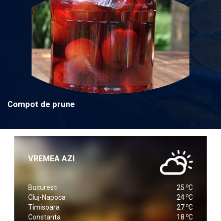
Compot de prune
VREMEA AZI
o
Bucuresti
25
C
o
Cluj-Napoca
24
C
o
Timisoara
27
C
o
Constanta
18
C