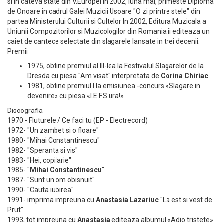
si in cateva state din V.Europei In 2002, luna mai, primeste Diploma
de Onoare in cadrul Galei Muzicii Usoare "O zi printre stele" din
partea Ministerului Culturii si Cultelor In 2002, Editura Muzicala a
Uniunii Compozitorilor si Muzicologilor din Romania ii editeaza un
caiet de cantece selectate din slagarele lansate in trei decenii.
Premii
1975, obtine premiul al III-lea la Festivalul Slagarelor de la
Dresda cu piesa "Am visat" interpretata de
Corina Chiriac
1981, obtine premiul I la emisiunea -concurs «Slagare in
devenire» cu piesa «I.E.F.S ura!»
Discografia
1970 - Fluturele / Ce faci tu (EP - Electrecord)
1972- "Un zambet si o floare"
1980- "Mihai Constantinescu"
1982- "Speranta si vis"
1983- "Hei, copilarie"
1985- "
Mihai Constantinescu
"
1987- "Sunt un om obisnuit"
1990- "Cauta iubirea"
1991- imprima impreuna cu
Anastasia Lazariuc
"La est si vest de
Prut"
1993, tot impreuna cu
Anastasia
editeaza albumul «Adio tristete»