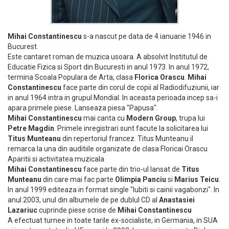
Mihai Constantinescu
s-a nascut pe data de 4 ianuarie 1946 in
Bucurest.
Este cantaret roman de muzica usoara. A absolvit Institutul de
Educatie Fizica si Sport din Bucuresti in anul 1973. In anul 1972,
termina Scoala Populara de Arta, clasa
Florica Orascu
.
Mihai
Constantinescu
face parte din corul de copii al Radiodifuziunii, iar
in anul 1964 intra in grupul Mondial. In aceasta perioada incep sa-i
apara primele piese. Lanseaza piesa "Papusa".
Mihai Constantinescu
mai canta cu
Modern Group
, trupa lui
Petre Magdin
. Primele inregistrari sunt facute la solicitarea lui
Titus Munteanu
din repertoriul francez. Titus Munteanu il
remarca la una din auditiile organizate de clasa Floricai Orascu
Aparitii si activitatea muzicala
Mihai Constantinescu
face parte din trio-ul lansat de
Titus
Munteanu
din care mai fac parte
Olimpia Panciu
si
Marius Teicu
.
In anul 1999 editeaza in format single "Iubiti si cainii vagabonzi". In
anul 2003, unul din albumele de pe dublul CD al
Anastasiei
Lazariuc
cuprinde piese scrise de
Mihai Constantinescu
A efectuat turnee in toate tarile ex-socialiste, in Germania, in SUA