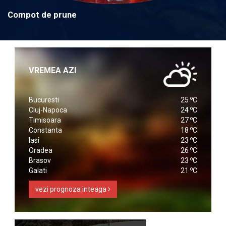
Compot de prune
VREMEA AZI
o
Bucuresti
25
C
o
Cluj-Napoca
24
C
o
Timisoara
27
C
o
Constanta
18
C
o
Iasi
23
C
o
Oradea
26
C
o
Brasov
23
C
o
Galati
21
C
vezi prognoza inteaga