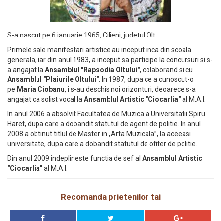
S-a nascut pe 6 ianuarie 1965, Cilieni, judetul Olt.
Primele sale manifestari artistice au inceput inca din scoala
generala, iar din anul 1983, a inceput sa participe la concursuri si s-
a angajat la
Ansamblul "Rapsodia Oltului"
, colaborand si cu
Ansamblul "Plaiurile Oltului"
. In 1987, dupa ce a cunoscut-o
pe
Maria Ciobanu
, i s-au deschis noi orizonturi, deoarece s-a
angajat ca solist vocal la
Ansamblul Artistic "Ciocarlia"
al M.A.I.
In anul 2006 a absolvit Facultatea de Muzica a Universitatii Spiru
Haret, dupa care a dobandit statutul de agent de politie. In anul
2008 a obtinut titlul de Master in „Arta Muzicala”, la aceeasi
universitate, dupa care a dobandit statutul de ofiter de politie.
Din anul 2009 indeplineste functia de sef al
Ansamblul Artistic
"Ciocarlia"
al M.A.I.
Recomanda prietenilor tai