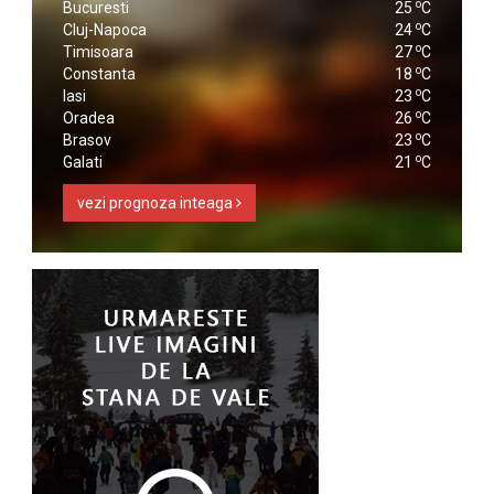
o
Bucuresti
25
C
o
Cluj-Napoca
24
C
o
Timisoara
27
C
o
Constanta
18
C
o
Iasi
23
C
o
Oradea
26
C
o
Brasov
23
C
o
Galati
21
C
vezi prognoza inteaga