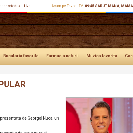
ndar ortodox
Live
Acum pe Favorit TV:
09:45
SARUT MANA, MAMA
Bucataria
favorita
Farmacia
naturii
Muzica
favorita
Can
OPULAR
i prezentata de Georgel Nuca, un