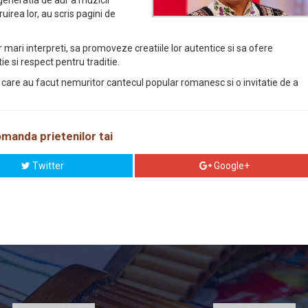
 generatia de aur a muzicii
uirea lor, au scris pagini de
ari interpreti, sa promoveze creatiile lor autentice si sa ofere
e si respect pentru traditie.
 care au facut nemuritor cantecul popular romanesc si o invitatie de a
manda prietenilor tai
Twitter
Google+