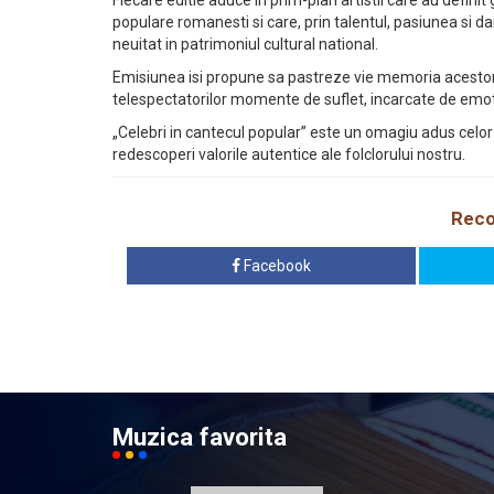
Fiecare editie aduce in prim-plan artistii care au definit
populare romanesti si care, prin talentul, pasiunea si dar
neuitat in patrimoniul cultural national.
Emisiunea isi propune sa pastreze vie memoria acestor m
telespectatorilor momente de suflet, incarcate de emoti
„Celebri in cantecul popular” este un omagiu adus celor
redescoperi valorile autentice ale folclorului nostru.
Reco
Facebook
Muzica favorita