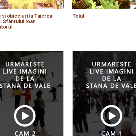
i si obiceiuri la Taierea
Teiul
i Sfântului Ioan
torul