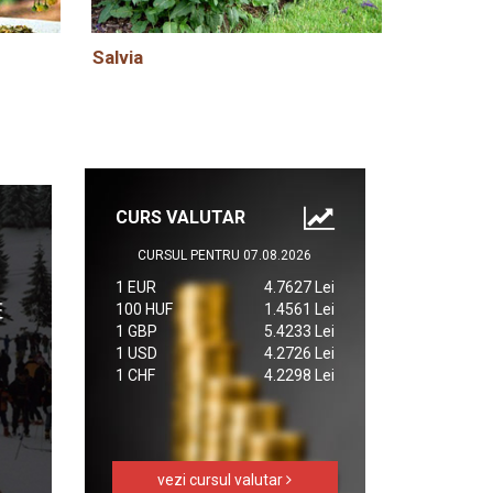
Salvia
CURS VALUTAR
CURSUL PENTRU 07.08.2026
1 EUR
4.7627 Lei
100 HUF
1.4561 Lei
1 GBP
5.4233 Lei
1 USD
4.2726 Lei
1 CHF
4.2298 Lei
vezi cursul valutar