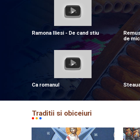
Ramona Iliesi - De cand stiu
Remus 
de mic
Ca romanul
Steau
Traditii si obiceiuri