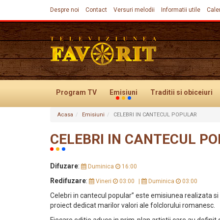
Despre noi
Contact
Versuri melodii
Informatii utile
Cale
Program TV
Emisiuni
Traditii
si obiceiuri
Acasa
Emisiuni
CELEBRI IN CANTECUL POPULAR
Evenimente
CELEBRI IN CANTECUL P
Difuzare
:
Duminica
16:00
Redifuzare
:
Vineri
03:00
|
Duminica
03:00
Celebri in cantecul popular” este emisiunea realizata s
proiect dedicat marilor valori ale folclorului romanesc.