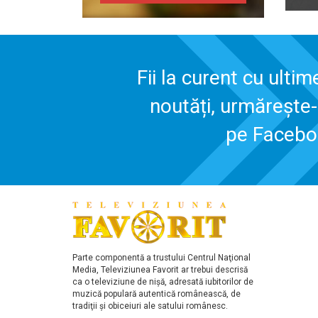
Fii la curent cu ultim
noutăți, urmărește
pe Faceb
Parte componentă a trustului Centrul Naţional
Media, Televiziunea Favorit ar trebui descrisă
ca o televiziune de nişă, adresată iubitorilor de
muzică populară autentică românească, de
tradiţii şi obiceiuri ale satului românesc.