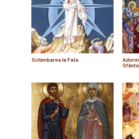
Schimbarea la Fata
Adormi
Sfânta