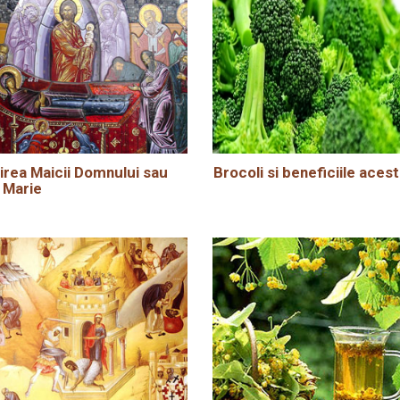
rea Maicii Domnului sau
Brocoli si beneficiile acest
 Marie