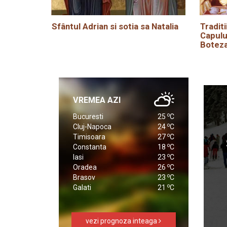
Sfântul Adrian si sotia sa Natalia
Traditi
Capulu
Boteza
VREMEA AZI
o
Bucuresti
25
C
o
Cluj-Napoca
24
C
o
Timisoara
27
C
o
Constanta
18
C
o
Iasi
23
C
o
Oradea
26
C
o
Brasov
23
C
o
Galati
21
C
vezi prognoza inteaga