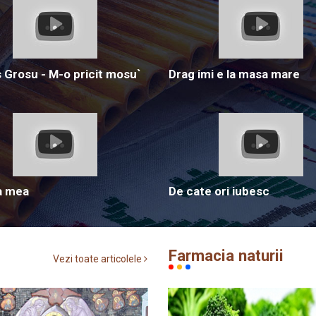
Grosu - M-o pricit mosu`
Drag imi e la masa mare
a mea
De cate ori iubesc
Farmacia naturii
Vezi toate articolele