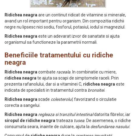
Ridichea neagra
are un continut ridicat de vitamine si minerale,
avand un rol important pentru organism. Din compozitia ridichii
negre nu lipsesc nici sodiu, fosforul, potasiul, iodul si magneziul.
Ridichea neagra
este un adevarat izvor de sanatate si ajuta
organismul sa functioneze la parametrii normali.
Beneficiile tratamentului cu ridiche
neagra
Ridichea neagra
combate
raceala
. In combinatie cu miere,
ridichea neagra
te ajuta sa scapi de simptomele raceli. Prin
prezenta rafanolului, dar si a vitaminei C,
ridichea neagra
este
indicata de specialisti in tratamentul contra
bronsitei
.
Ridichea neagra
scade
colesterolul,
favorizand o circulatie
corecta a sangelui.
Ridichea neagra
regleaza si tranzitul intestinal
datorita fibrelor, iar
siropul de ridiche neagra
trateaza
tusea
. De asemenea, o ridiche
consumata seara, inainte de culcare, ajuta la
desfundarea nasului
.
Consumul de
ridiche neagra
duce la
cresterea imunitatii