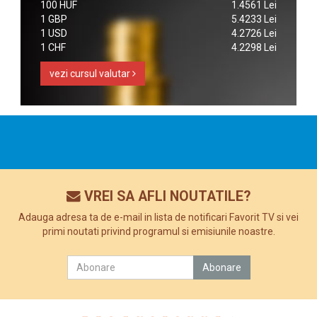
100 HUF
1.4561 Lei
1 GBP
5.4233 Lei
1 USD
4.2726 Lei
1 CHF
4.2298 Lei
vezi cursul valutar
VREI SA AFLI NOUTATILE?
Adauga adresa ta de e-mail in lista de notificari Favorit TV si vei
primi noutati privind programul si emisiunile noastre.