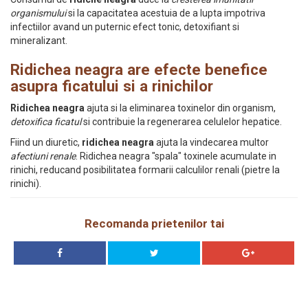
organismului
si la capacitatea acestuia de a lupta impotriva
infectiilor avand un puternic efect tonic, detoxifiant si
mineralizant.
Ridichea neagra are efecte benefice
asupra ficatului si a rinichilor
Ridichea neagra
ajuta si la eliminarea toxinelor din organism,
detoxifica ficatul
si contribuie la regenerarea celulelor hepatice.
Fiind un diuretic,
ridichea neagra
ajuta la vindecarea multor
afectiuni renale
. Ridichea neagra "spala" toxinele acumulate in
rinichi, reducand posibilitatea formarii calculilor renali (pietre la
rinichi).
Recomanda prietenilor tai