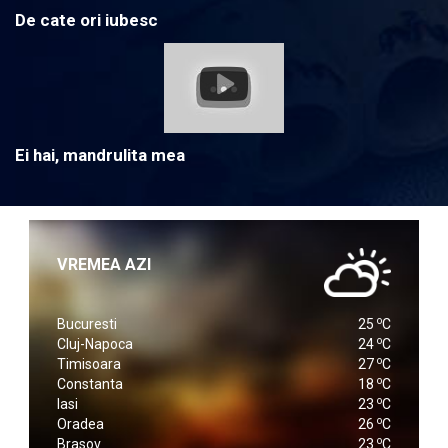
De cate ori iubesc
Ei hai, mandrulita mea
VREMEA AZI
o
Bucuresti
25
C
o
Cluj-Napoca
24
C
o
Timisoara
27
C
o
Constanta
18
C
o
Iasi
23
C
o
Oradea
26
C
o
Brasov
23
C