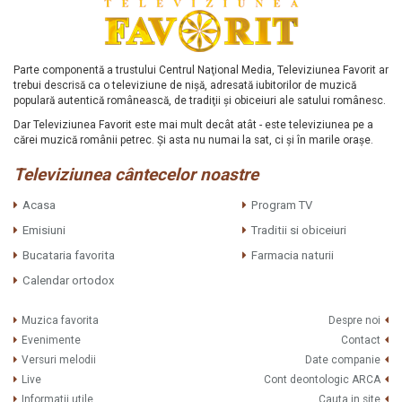
Parte componentă a trustului Centrul Naţional Media, Televiziunea Favorit ar
trebui descrisă ca o televiziune de nişă, adresată iubitorilor de muzică
populară autentică românească, de tradiţii şi obiceiuri ale satului românesc.
Dar Televiziunea Favorit este mai mult decât atât - este televiziunea pe a
cărei muzică românii petrec. Şi asta nu numai la sat, ci şi în marile oraşe.
Televiziunea cântecelor noastre
Acasa
Program TV
Emisiuni
Traditii si obiceiuri
Bucataria favorita
Farmacia naturii
Calendar ortodox
Muzica favorita
Despre noi
Evenimente
Contact
Versuri melodii
Date companie
Live
Cont deontologic ARCA
Informatii utile
Cauta in site