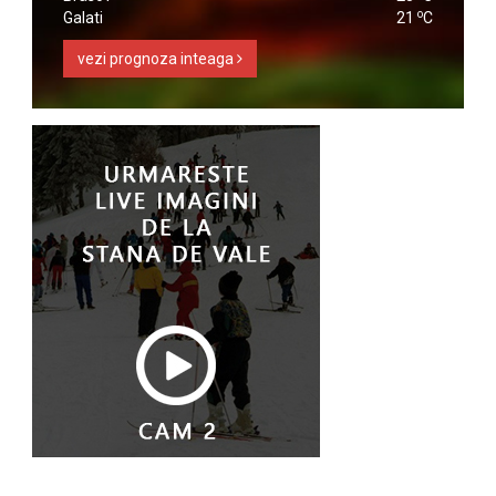
o
Galati
21
C
vezi prognoza inteaga