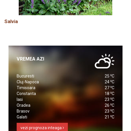
Salvia
VREMEA AZI
o
Bucuresti
25
C
o
Cluj-Napoca
24
C
o
Timisoara
27
C
o
Constanta
18
C
o
Iasi
23
C
o
Oradea
26
C
o
Brasov
23
C
o
Galati
21
C
vezi prognoza inteaga