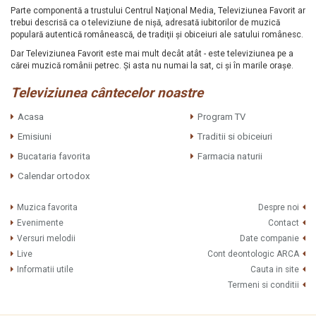
Parte componentă a trustului Centrul Naţional Media, Televiziunea Favorit ar
trebui descrisă ca o televiziune de nişă, adresată iubitorilor de muzică
populară autentică românească, de tradiţii şi obiceiuri ale satului românesc.
Dar Televiziunea Favorit este mai mult decât atât - este televiziunea pe a
cărei muzică românii petrec. Şi asta nu numai la sat, ci şi în marile oraşe.
Televiziunea cântecelor noastre
Acasa
Program TV
Emisiuni
Traditii si obiceiuri
Bucataria favorita
Farmacia naturii
Calendar ortodox
Muzica favorita
Despre noi
Evenimente
Contact
Versuri melodii
Date companie
Live
Cont deontologic ARCA
Informatii utile
Cauta in site
Termeni si conditii