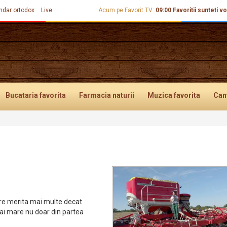
ndar ortodox
Live
Acum pe Favorit TV:
09:00
Favoritii sunteti vo
Bucataria
favorita
Farmacia
naturii
Muzica
favorita
Can
are merita mai multe decat
 mai mare nu doar din partea