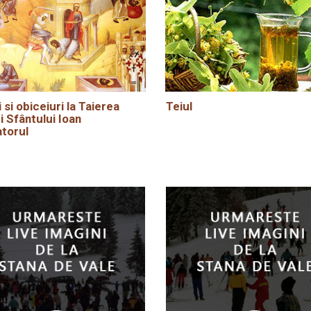
i si obiceiuri la Taierea
Teiul
i Sfântului Ioan
torul