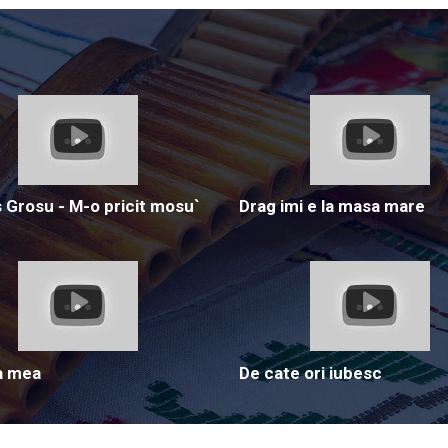
Grosu - M-o pricit mosu`
Drag imi e la masa mare
a mea
De cate ori iubesc