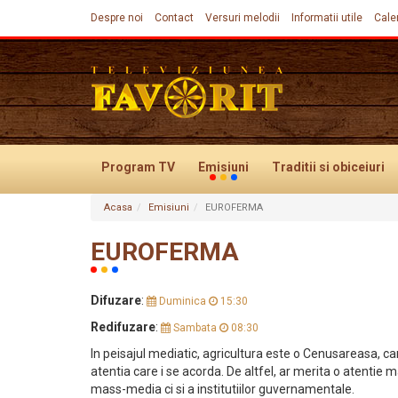
Despre noi
Contact
Versuri melodii
Informatii utile
Cale
Program TV
Emisiuni
Traditii
si obiceiuri
Acasa
Emisiuni
EUROFERMA
Evenimente
EUROFERMA
Difuzare
:
Duminica
15:30
Redifuzare
:
Sambata
08:30
In peisajul mediatic, agricultura este o Cenusareasa, c
atentia care i se acorda. De altfel, ar merita o atentie
mass-media ci si a institutiilor guvernamentale.