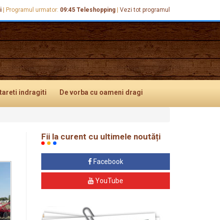
i
|
Programul urmator:
09:45
Teleshopping
|
Vezi tot programul
tareti
indragiti
De vorba
cu oameni dragi
Fii la curent cu ultimele noutăți
Facebook
YouTube