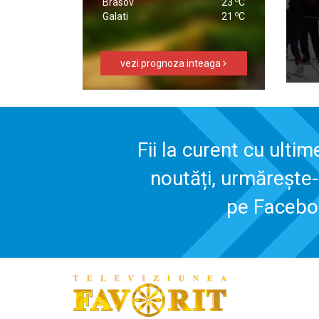
Brasov
23
C
o
Galati
21
C
vezi prognoza inteaga
Fii la curent cu ultim
noutăți, urmărește
pe Faceb