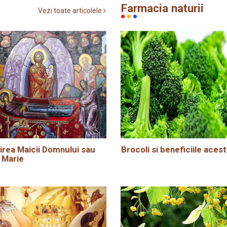
Farmacia naturii
Vezi toate articolele
rea Maicii Domnului sau
Brocoli si beneficiile acest
 Marie