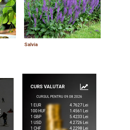
Salvia
CURS VALUTAR
CURSUL PENTRU 09.08.2026
1 EUR
4.7627 Lei
100 HUF
1.4561 Lei
1 GBP
5.4233 Lei
1 USD
4.2726 Lei
1 CHF
4.2298 Lei