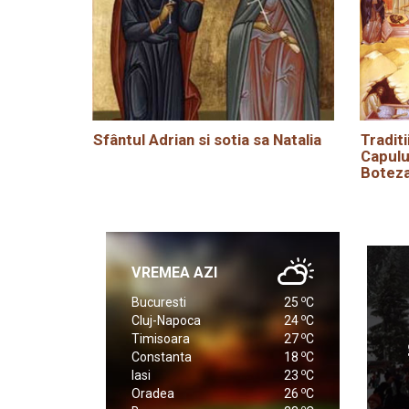
Sfântul Adrian si sotia sa Natalia
Traditi
Capulu
Boteza
VREMEA AZI
o
Bucuresti
25
C
o
Cluj-Napoca
24
C
o
Timisoara
27
C
o
Constanta
18
C
o
Iasi
23
C
o
Oradea
26
C
o