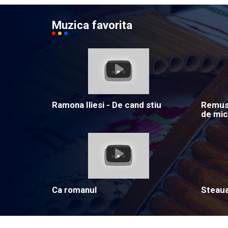
Muzica favorita
Ramona Iliesi - De cand stiu
Remus 
de mic
Ca romanul
Steau