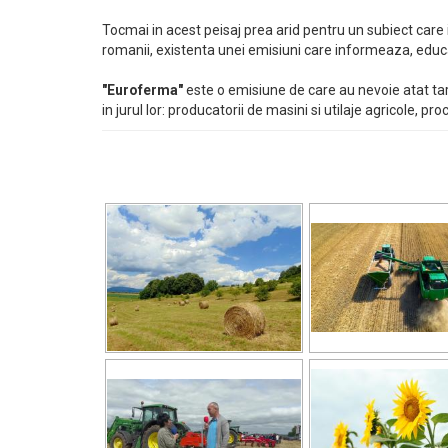
Tocmai in acest peisaj prea arid pentru un subiect care
romanii, existenta unei emisiuni care informeaza, educa s
"Euroferma"
este o emisiune de care au nevoie atat tarani
in jurul lor: producatorii de masini si utilaje agricole, pro