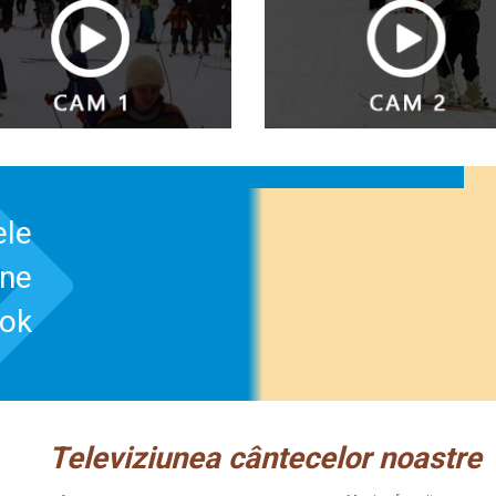
ele
-ne
ook
Televiziunea cântecelor noastre