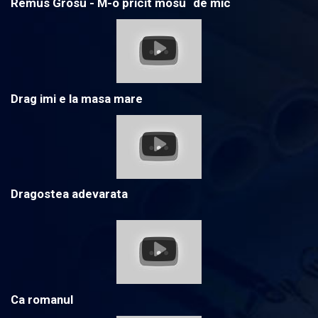
Remus Grosu - M-o pricit mosu` de mic
Drag imi e la masa mare
Dragostea adevarata
Ca romanul