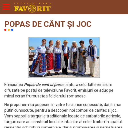
POPAS DE CÂNT ȘI JOC
Emisiunea
Popas de cant si joc
se alatura celorlalte emisiuni
difuzate pe postul de televiziune Favorit, emisiuni ce aduc pe
micul ecran frumusetea folclorului romanesc.
Ne propunem sa poposim in vetre folclorice cunoscute, dar si mai
putin cunoscute, pentru a descoperi noi comori de cantec si joc.
Vom poposi la targurile traditionale legate de sarbatorile agricole,
targuri care au constituit locul de intalnire al celor traitori in spatiul
respectiv, schimburi comerciale, dar si promovarea si perpetuarea