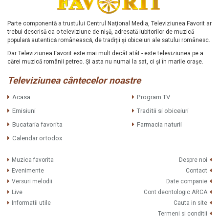
Parte componentă a trustului Centrul Naţional Media, Televiziunea Favorit ar
trebui descrisă ca o televiziune de nişă, adresată iubitorilor de muzică
populară autentică românească, de tradiţii şi obiceiuri ale satului românesc.
Dar Televiziunea Favorit este mai mult decât atât - este televiziunea pe a
cărei muzică românii petrec. Şi asta nu numai la sat, ci şi în marile oraşe.
Televiziunea cântecelor noastre
Acasa
Program TV
Emisiuni
Traditii si obiceiuri
Bucataria favorita
Farmacia naturii
Calendar ortodox
Muzica favorita
Despre noi
Evenimente
Contact
Versuri melodii
Date companie
Live
Cont deontologic ARCA
Informatii utile
Cauta in site
Termeni si conditii