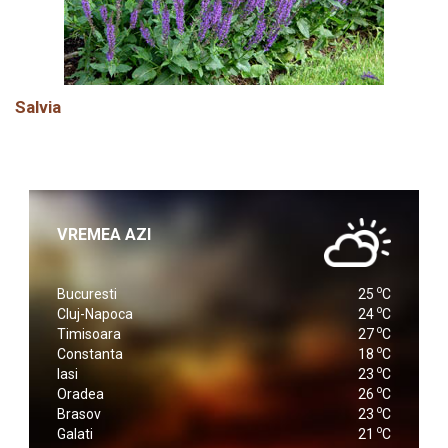
Salvia
VREMEA AZI
o
Bucuresti
25
C
o
Cluj-Napoca
24
C
o
Timisoara
27
C
o
Constanta
18
C
o
Iasi
23
C
o
Oradea
26
C
o
Brasov
23
C
o
Galati
21
C