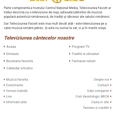
Parte componentă a trustului Centrul Naţional Media, Televiziunea Favorit ar
trebui descrisă ca o televiziune de nişă, adresată iubitorilor de muzică
populară autentică românească, de tradiţii şi obiceiuri ale satului românesc.
Dar Televiziunea Favorit este mai mult decât atât - este televiziunea pe a
cărei muzică românii petrec. Şi asta nu numai la sat, ci şi în marile oraşe.
Televiziunea cântecelor noastre
Acasa
Program TV
Emisiuni
Traditii si obiceiuri
Bucataria favorita
Farmacia naturii
Calendar ortodox
Muzica favorita
Despre noi
Evenimente
Contact
Versuri melodii
Date companie
Live
Cont deontologic ARCA
Informatii utile
Cauta in site
Termeni si conditii