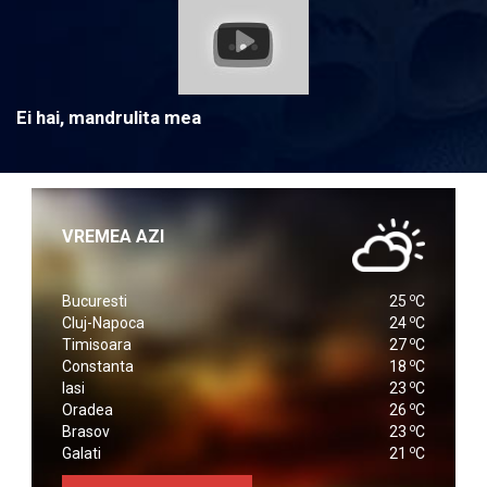
Ei hai, mandrulita mea
VREMEA AZI
o
Bucuresti
25
C
o
Cluj-Napoca
24
C
o
Timisoara
27
C
o
Constanta
18
C
o
Iasi
23
C
o
Oradea
26
C
o
Brasov
23
C
o
Galati
21
C