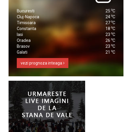
o
Bucuresti
25
C
o
Cluj-Napoca
24
C
o
Timisoara
27
C
o
Constanta
18
C
o
Iasi
23
C
o
Oradea
26
C
o
Brasov
23
C
o
Galati
21
C
vezi prognoza inteaga