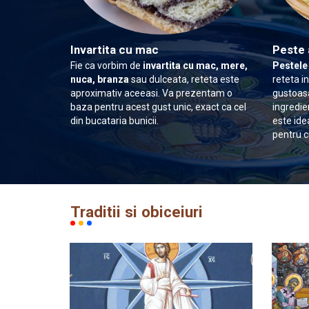
Invartita cu mac
Peste 
Fie ca vorbim de
invartita cu mac, mere,
Pestele
nuca, branza
sau dulceata, reteta este
reteta i
aproximativ aceeasi. Va prezentam o
gustoasa
baza pentru acest gust unic, exact ca cel
ingredie
din bucataria bunicii.
este ide
pentru c
Traditii si obiceiuri