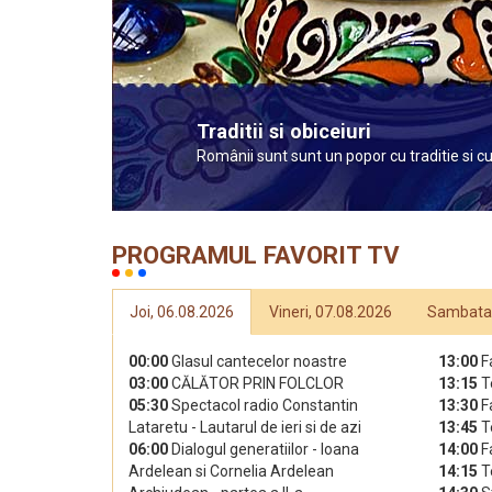
Farmacia naturii
Natura are leac pentru orice afectiun
IEFTIN, EFICIENT SI SANATOS!
PROGRAMUL FAVORIT TV
Joi, 06.08.2026
Vineri, 07.08.2026
Sambata,
00:00
Glasul cantecelor noastre
13:00
F
03:00
CĂLĂTOR PRIN FOLCLOR
13:15
T
05:30
Spectacol radio Constantin
13:30
F
Lataretu - Lautarul de ieri si de azi
13:45
T
06:00
Dialogul generatiilor - Ioana
14:00
F
Ardelean si Cornelia Ardelean
14:15
T