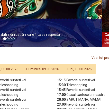
e… CAUTA ÎN ARHIVA NOASTRA UN TRATAMENT NATURAL,
Ca
Mel
MU
Vezi tot p
 08.08.2026
Duminica, 09.08.2026
Luni, 10.08.2026
avoritii sunteti voi
15:15
Favoritii sunteti voi
eleshopping
15:30
Teleshopping
avoritii sunteti voi
15:45
Favoritii sunteti voi
eleshopping
17:00
Glasul cantecelor noastre
avoritii sunteti voi
20:00
SARUT MANA, MAMA!
eleshopping
23:00
Favoritii sunteti voi