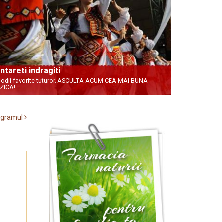
ntareti indragiti
odii favorite tuturor. ASCULTA ACUM CEA MAI BUNA
ZICA!
rogramul