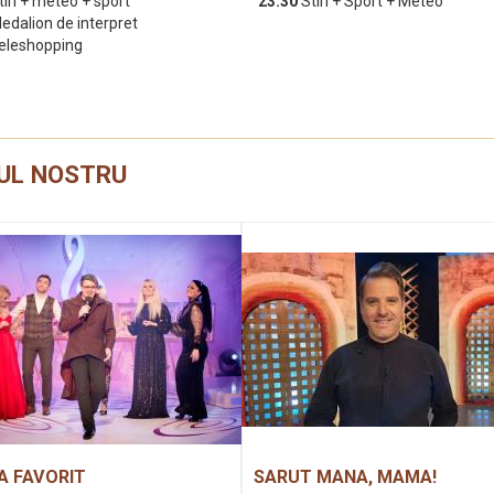
tiri + meteo + sport
23:30
Stiri + Sport + Meteo
edalion de interpret
eleshopping
UL NOSTRU
A FAVORIT
SARUT MANA, MAMA!