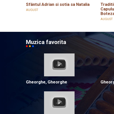
Sfântul Adrian si sotia sa Natalia
Traditi
Capulu
AUGUST
Boteza
AUGUST
Muzica favorita
Gheorghe, Gheorghe
Gheorg