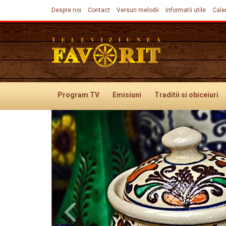
Despre noi
Contact
Versuri melodii
Informatii utile
Cale
Program TV
Emisiuni
Traditii
si obiceiuri
Previous
Evenimente