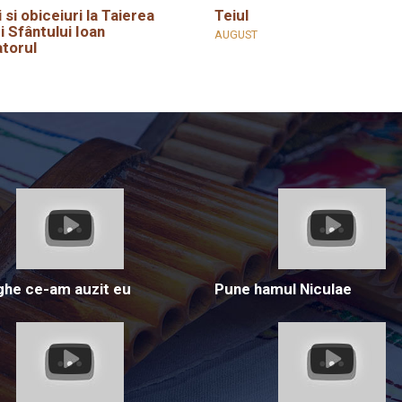
i si obiceiuri la Taierea
Teiul
i Sfântului Ioan
AUGUST
torul
he ce-am auzit eu
Pune hamul Niculae