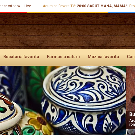
ndar ortodox
Live
Acum pe Favorit TV:
20:00
SARUT MANA, MAMA!
|
Pro
Bucataria
favorita
Farmacia
naturii
Muzica
favorita
Can
Next
Bu
Aro
ro