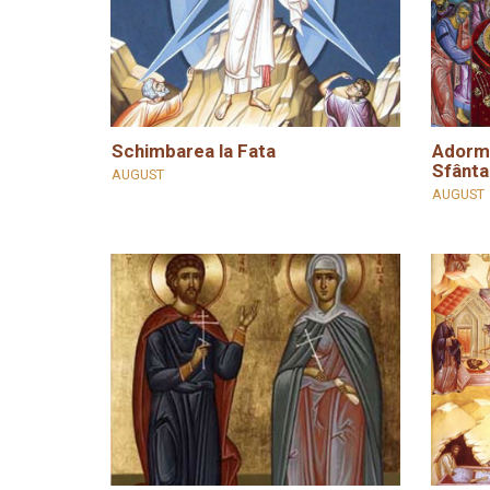
Schimbarea la Fata
Adormi
Sfânta
AUGUST
AUGUST