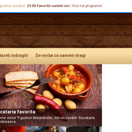
gramul urmator:
23:00
Favoritii sunteti voi
|
Vezi tot programul
tareti
indragiti
De vorba
cu oameni dragi
cataria favorita
me unice ?i gusturi desavârsite…într-un cuvânt: bucataria
mâneasca.