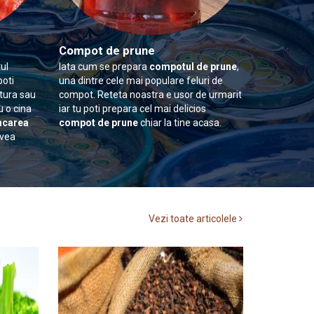
Compot de prune
ul
Iata cum se prepara
compotul de prune
,
poti
una dintre cele mai populare feluri de
itura sau
compot. Reteta noastra e usor de urmarit
u o cina
iar tu poti prepara cel mai delicios
carea
compot de prune
chiar la tine acasa.
avea
Vezi toate articolele