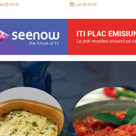
ta
00:00
Luni
20:00