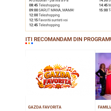
Archiudean - partea a II-a
14:30
S
08:45
Teleshopping
14:45
M
09:00
SARUT MANA, MAMA!
15:00
T
12:00
Teleshopping
12:15
Favoritii sunteti voi
12:45
Teleshopping
ITI RECOMANDAM DIN PROGRAM
GAZDA FAVORITA
FAMILI