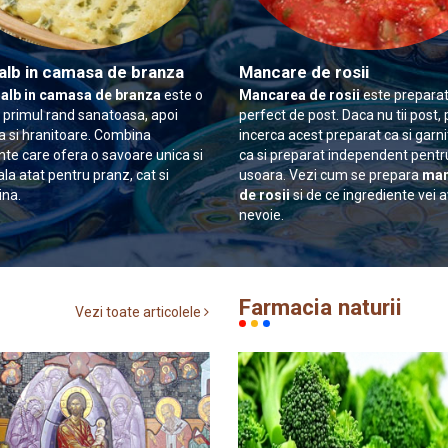
alb in camasa de branza
Mancare de rosii
 alb in camasa de branza
este o
Mancarea de rosii
este preparat
n primul rand sanatoasa, apoi
perfect de post. Daca nu tii post, 
 si hranitoare. Combina
incerca acest preparat ca si garn
nte care ofera o savoare unica si
ca si preparat independent pentr
ala atat pentru pranz, cat si
usoara. Vezi cum se prepara
man
ina.
de rosii
si de ce ingrediente vei 
nevoie.
Farmacia naturii
Vezi toate articolele