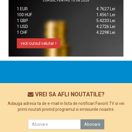
CURSUL PENTRU 10.08.2026
1 EUR
4.7627 Lei
100 HUF
1.4561 Lei
1 GBP
5.4233 Lei
1 USD
4.2726 Lei
1 CHF
4.2298 Lei
vezi cursul valutar
VREI SA AFLI NOUTATILE?
Adauga adresa ta de e-mail in lista de notificari Favorit TV si vei
primi noutati privind programul si emisiunile noastre.