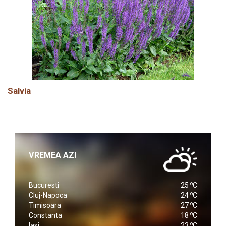
Salvia
VREMEA AZI
o
Bucuresti
25
C
o
Cluj-Napoca
24
C
o
Timisoara
27
C
o
Constanta
18
C
o
Iasi
23
C