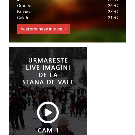
o
Oradea
26
C
o
Brasov
23
C
o
Galati
21
C
vezi prognoza inteaga