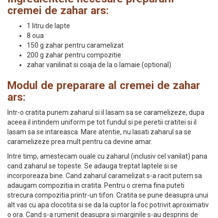
cremei de zahar ars:
1 litru de lapte
8 oua
150 g zahar pentru caramelizat
200 g zahar pentru compozitie
zahar vanilinat si coaja de la o lamaie (optional)
Modul de preparare al cremei de zahar
ars:
Intr-o cratita punem zaharul si il lasam sa se caramelizeze, dupa
aceea il intindem uniform pe tot fundul si pe peretii cratitei si il
lasam sa se intareasca. Mare atentie, nu lasati zaharul sa se
caramelizeze prea mult pentru ca devine amar.
Intre timp, amestecam ouale cu zaharul (inclusiv cel vanilat) pana
cand zaharul se topeste. Se adauga treptat laptele si se
incorporeaza bine. Cand zaharul caramelizat s-a racit putem sa
adaugam compozitia in cratita. Pentru o crema fina puteti
strecura compozitia printr-un tifon. Cratita se pune deasupra unui
alt vas cu apa clocotita si se da la cuptor la foc potrivit aproximativ
o ora. Cand s-a rumenit deasupra si marginile s-au desprins de