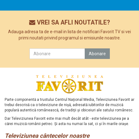
VREI SA AFLI NOUTATILE?
Adauga adresa ta de e-mail in lista de notificari Favorit TV si vei
primi noutati privind programul si emisiunile noastre.
Parte componentă a trustului Centrul Naţional Media, Televiziunea Favorit ar
trebui descrisă ca o televiziune de nişă, adresată iubitorilor de muzică
populară autentică românească, de tradiţii şi obiceiuri ale satului românesc.
Dar Televiziunea Favorit este mai mult decât atât - este televiziunea pe a
cărei muzică românii petrec. Şi asta nu numai la sat, ci şi în marile oraşe.
Televiziunea cântecelor noastre