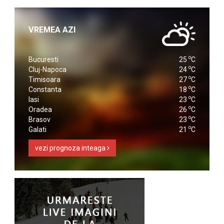
VREMEA AZI
o
Bucuresti
25
C
o
Cluj-Napoca
24
C
o
Timisoara
27
C
o
Constanta
18
C
o
Iasi
23
C
o
Oradea
26
C
o
Brasov
23
C
o
Galati
21
C
vezi prognoza inteaga