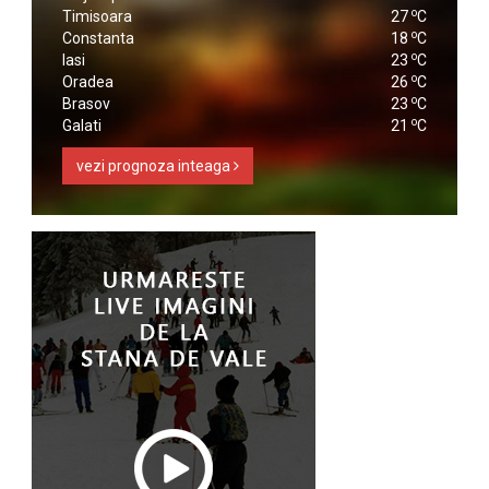
o
Timisoara
27
C
o
Constanta
18
C
o
Iasi
23
C
o
Oradea
26
C
o
Brasov
23
C
o
Galati
21
C
vezi prognoza inteaga