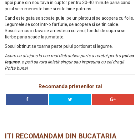
apoi pune din nou tava in cuptor pentru 30-40 minute pana cand
puiul se rumeneste bine si este bine patruns.
Cand este gata se scoate
puiul
pe un platou si se acopera cu folie.
Legumele se scot intr-o farfurie, se acopera si se tin calde.
Sosul ramas in tava se amesteca cu vinul,fondul de supa si se
fierbe pana scade la jumatate.
Sosul obtinut se toarna peste puiul portionat si legume.
Acum ca ai ajuns la cea mai distractiva parte a retetei pentru
pui cu
legume
, o poti savura linistit singur sau impreuna cu cei dragi!
Pofta buna!
Recomanda prietenilor tai
ITI RECOMANDAM DIN BUCATARIA