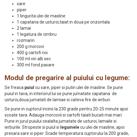
sare
piper
1 lingurita ulei de masline
1 capatana de usturoi,taiat in doua pe orizontala
2 lamai
1 legatura de cimbru
rozmarin
200 g morcovi
400 g cartofi noi
100 ml vin alb sec
300 ml fond pasare
Modul de pregarire al puiului cu legume:
Se freaca
puiul
cu sare, piper si putin ulei de masline. Se pune
puiul in tava, in interiorul lui se pune jumatate capatana de
usturoi,doua jumatati de lamiae si cateva fire de ierburi.
Se pune in cuptorul incins la 230 grade pentru 20-25 minute apoi
scoate tava. Adauga morcovii si cartofii taiati bucati mai mari.
Pune in jurul puiului cealalta jumatate de usturoi, lamaile si
ierburile. Stropeste si puiul si
legumele
cu ulei de masline, apoi
presara sare si piper. Scade temperatura cuptorului la 200 grade,