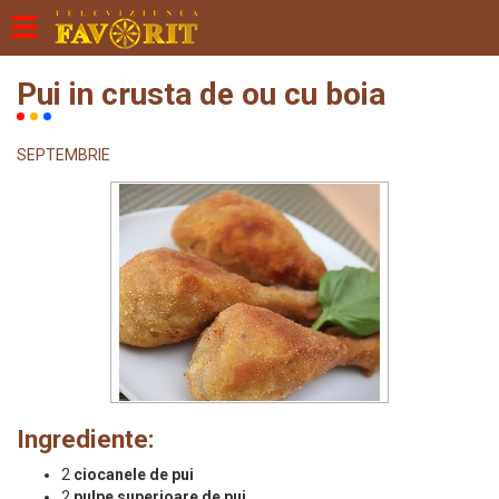
Pui in crusta de ou cu boia
SEPTEMBRIE
Ingrediente:
2
ciocanele de pui
2
pulpe superioare de pui