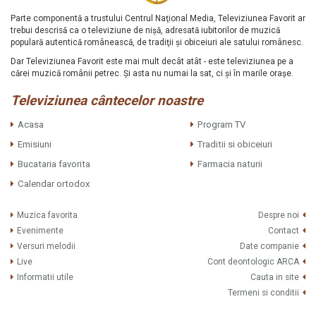
Parte componentă a trustului Centrul Naţional Media, Televiziunea Favorit ar
trebui descrisă ca o televiziune de nişă, adresată iubitorilor de muzică
populară autentică românească, de tradiţii şi obiceiuri ale satului românesc.
Dar Televiziunea Favorit este mai mult decât atât - este televiziunea pe a
cărei muzică românii petrec. Şi asta nu numai la sat, ci şi în marile oraşe.
Televiziunea cântecelor noastre
Acasa
Program TV
Emisiuni
Traditii si obiceiuri
Bucataria favorita
Farmacia naturii
Calendar ortodox
Muzica favorita
Despre noi
Evenimente
Contact
Versuri melodii
Date companie
Live
Cont deontologic ARCA
Informatii utile
Cauta in site
Termeni si conditii