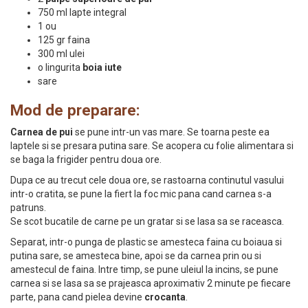
750 ml lapte integral
1 ou
125 gr faina
300 ml ulei
o lingurita
boia iute
sare
Mod de preparare:
Carnea de pui
se pune intr-un vas mare. Se toarna peste ea
laptele si se presara putina sare. Se acopera cu folie alimentara si
se baga la frigider pentru doua ore.
Dupa ce au trecut cele doua ore, se rastoarna continutul vasului
intr-o cratita, se pune la fiert la foc mic pana cand carnea s-a
patruns.
Se scot bucatile de carne pe un gratar si se lasa sa se raceasca.
Separat, intr-o punga de plastic se amesteca faina cu boiaua si
putina sare, se amesteca bine, apoi se da carnea prin ou si
amestecul de faina. Intre timp, se pune uleiul la incins, se pune
carnea si se lasa sa se prajeasca aproximativ 2 minute pe fiecare
parte, pana cand pielea devine
crocanta
.