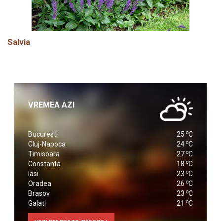
Salvia
VREMEA AZI
o
Bucuresti
25
C
o
Cluj-Napoca
24
C
o
Timisoara
27
C
o
Constanta
18
C
o
Iasi
23
C
o
Oradea
26
C
o
Brasov
23
C
o
Galati
21
C