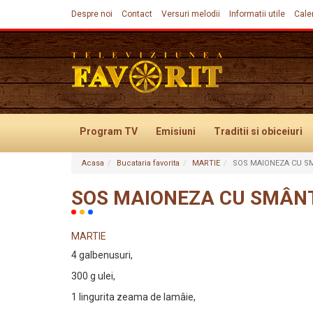
Despre noi
Contact
Versuri melodii
Informatii utile
Cale
Program TV
Emisiuni
Traditii
si obiceiuri
Acasa
Bucataria favorita
MARTIE
SOS MAIONEZA CU 
Evenimente
SOS MAIONEZA CU SMÂN
MARTIE
4 galbenusuri,
300 g ulei,
1 lingurita zeama de lamâie,