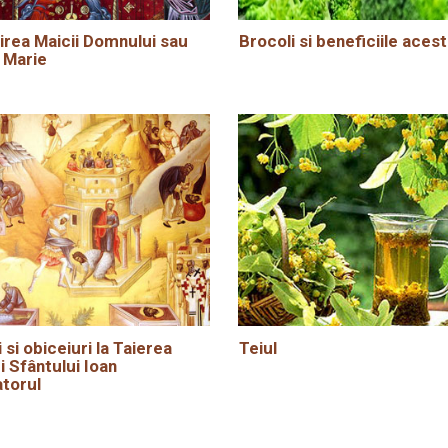
rea Maicii Domnului sau
Brocoli si beneficiile acest
 Marie
i si obiceiuri la Taierea
Teiul
i Sfântului Ioan
torul