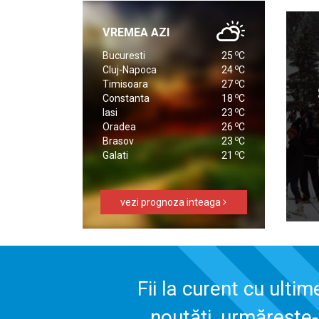
VREMEA AZI
o
Bucuresti
25
C
o
Cluj-Napoca
24
C
o
Timisoara
27
C
o
Constanta
18
C
o
Iasi
23
C
o
Oradea
26
C
o
Brasov
23
C
o
Galati
21
C
vezi prognoza inteaga
Fii la curent cu ultim
noutăți, urmărește