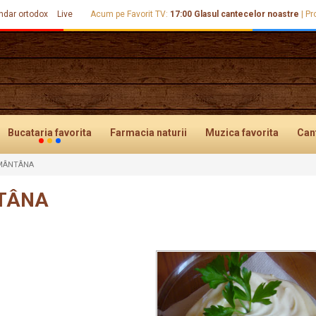
ndar ortodox
Live
Acum pe Favorit TV:
17:00
Glasul cantecelor noastre
|
Pr
Bucataria
favorita
Farmacia
naturii
Muzica
favorita
Can
SMÂNTÂNA
TÂNA