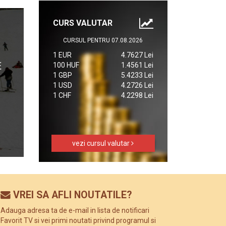
CURS VALUTAR
CURSUL PENTRU 07.08.2026
1 EUR
4.7627 Lei
100 HUF
1.4561 Lei
1 GBP
5.4233 Lei
1 USD
4.2726 Lei
1 CHF
4.2298 Lei
vezi cursul valutar
VREI SA AFLI NOUTATILE?
Adauga adresa ta de e-mail in lista de notificari
Favorit TV si vei primi noutati privind programul si