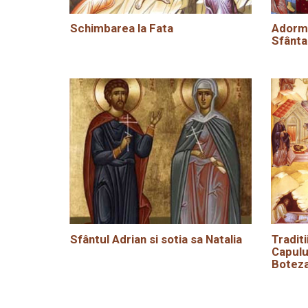
Schimbarea la Fata
Adormi
Sfânta
Sfântul Adrian si sotia sa Natalia
Traditi
Capulu
Boteza