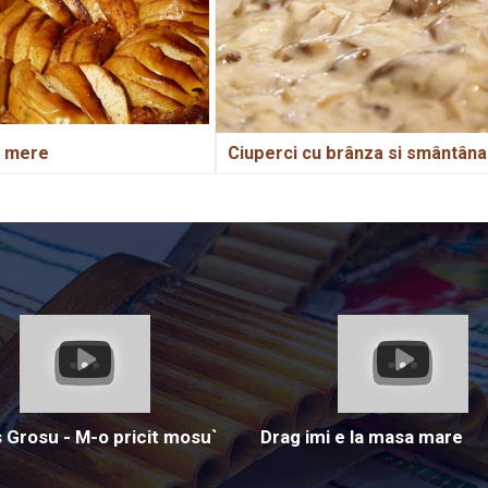
u mere
Ciuperci cu brânza si smântâna
Grosu - M-o pricit mosu`
Drag imi e la masa mare