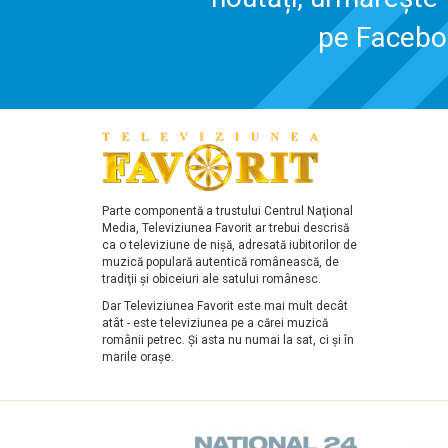
pe Faceb
Parte componentă a trustului Centrul Naţional
Media, Televiziunea Favorit ar trebui descrisă
ca o televiziune de nişă, adresată iubitorilor de
muzică populară autentică românească, de
tradiţii şi obiceiuri ale satului românesc.
Dar Televiziunea Favorit este mai mult decât
atât - este televiziunea pe a cărei muzică
românii petrec. Şi asta nu numai la sat, ci şi în
marile oraşe.