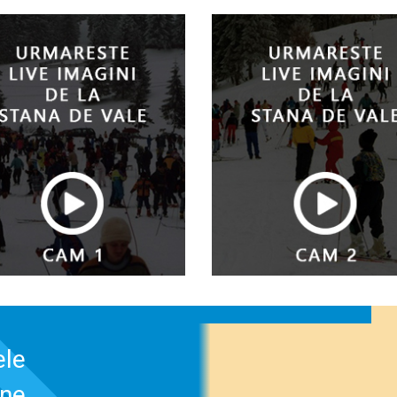
ele
-ne