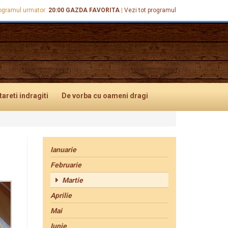
ogramul urmator:
20:00
GAZDA FAVORITA
|
Vezi tot programul
tareti
indragiti
De vorba
cu oameni dragi
Ianuarie
Februarie
Martie
Aprilie
Mai
Iunie