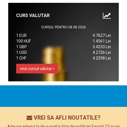
CURS VALUTAR
CURSUL PENTRU 08.08.2026
1 EUR
4.7627 Lei
100 HUF
1.4561 Lei
1 GBP
5.4233 Lei
1 USD
4.2726 Lei
1 CHF
4.2298 Lei
vezi cursul valutar
VREI SA AFLI NOUTATILE?
Adauga adresa ta de e-mail in lista de notificari Favorit TV si vei