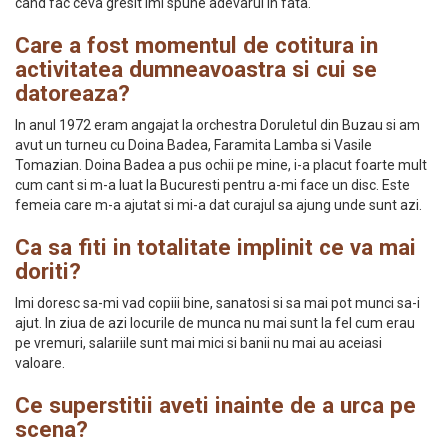
cand fac ceva gresit imi spune adevarul in fata.
Care a fost momentul de cotitura in
activitatea dumneavoastra si cui se
datoreaza?
In anul 1972 eram angajat la orchestra Doruletul din Buzau si am
avut un turneu cu Doina Badea, Faramita Lamba si Vasile
Tomazian. Doina Badea a pus ochii pe mine, i-a placut foarte mult
cum cant si m-a luat la Bucuresti pentru a-mi face un disc. Este
femeia care m-a ajutat si mi-a dat curajul sa ajung unde sunt azi.
Ca sa fiti in totalitate implinit ce va mai
doriti?
Imi doresc sa-mi vad copiii bine, sanatosi si sa mai pot munci sa-i
ajut. In ziua de azi locurile de munca nu mai sunt la fel cum erau
pe vremuri, salariile sunt mai mici si banii nu mai au aceiasi
valoare.
Ce superstitii aveti inainte de a urca pe
scena?