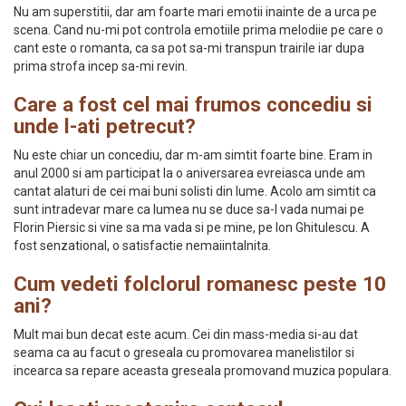
Nu am superstitii, dar am foarte mari emotii inainte de a urca pe
scena. Cand nu-mi pot controla emotiile prima melodiie pe care o
cant este o romanta, ca sa pot sa-mi transpun trairile iar dupa
prima strofa incep sa-mi revin.
Care a fost cel mai frumos concediu si
unde l-ati petrecut?
Nu este chiar un concediu, dar m-am simtit foarte bine. Eram in
anul 2000 si am participat la o aniversarea evreiasca unde am
cantat alaturi de cei mai buni solisti din lume. Acolo am simtit ca
sunt intradevar mare ca lumea nu se duce sa-l vada numai pe
Florin Piersic si vine sa ma vada si pe mine, pe Ion Ghitulescu. A
fost senzational, o satisfactie nemaiintalnita.
Cum vedeti folclorul romanesc peste 10
ani?
Mult mai bun decat este acum. Cei din mass-media si-au dat
seama ca au facut o greseala cu promovarea manelistilor si
incearca sa repare aceasta greseala promovand muzica populara.