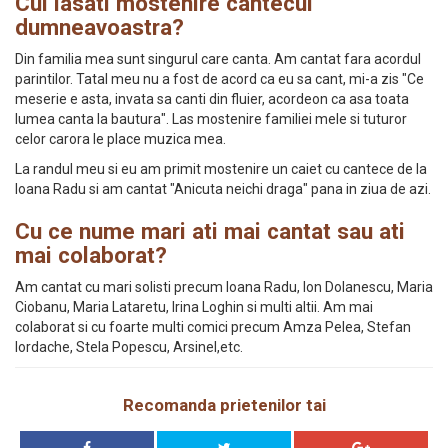
Cui lasati mostenire cantecul
dumneavoastra?
Din familia mea sunt singurul care canta. Am cantat fara acordul
parintilor. Tatal meu nu a fost de acord ca eu sa cant, mi-a zis "Ce
meserie e asta, invata sa canti din fluier, acordeon ca asa toata
lumea canta la bautura". Las mostenire familiei mele si tuturor
celor carora le place muzica mea.
La randul meu si eu am primit mostenire un caiet cu cantece de la
Ioana Radu si am cantat "Anicuta neichi draga" pana in ziua de azi.
Cu ce nume mari ati mai cantat sau ati
mai colaborat?
Am cantat cu mari solisti precum Ioana Radu, Ion Dolanescu, Maria
Ciobanu, Maria Lataretu, Irina Loghin si multi altii. Am mai
colaborat si cu foarte multi comici precum Amza Pelea, Stefan
Iordache, Stela Popescu, Arsinel,etc.
Recomanda prietenilor tai