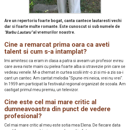
Are un repertoriu foarte bogat, canta cantece lautaresti vechi
dar si foarte multe romante. Este cunoscut si sub numele de
"Barbu Lautaru"
al vremurilor noastre.
Cine a remarcat prima oara ca aveti
talent si cum s-a intamplat?
Imi amintesc ca eram in clasa a patra si aveam un profesor evreu
care avea niste maini cu pielea foarte alba si stravezie prin care se
vedeau venele. M-a chemat in curtea scolii intr-o zi si mi-a zis sa-i
cant un cantec. Am cantat melodia "Spune-mi neica, vrei nu vrei".
In 1959 am participat la festivalul regional organizat de scoala. Am
castigat primul meu premiu, un televizor.
Cine este cel mai mare critic al
dumneavoastra din punct de vedere
profesional?
Cel mai mare critic al meu este sotia mea Elena. De fiecare data