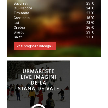
o
Bucuresti
25
C
o
Cluj-Napoca
24
C
o
Timisoara
27
C
o
Constanta
18
C
o
Iasi
23
C
o
Oradea
26
C
o
Brasov
23
C
o
Galati
21
C
vezi prognoza inteaga