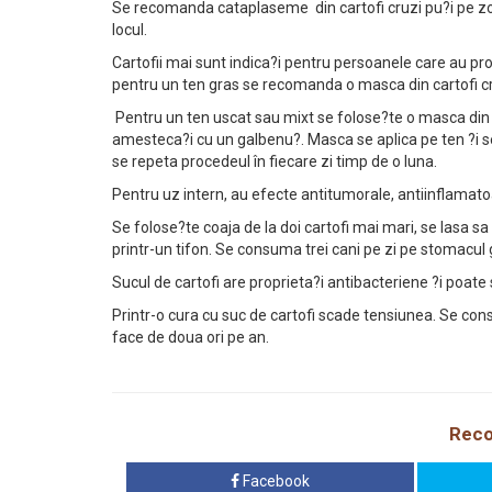
Se recomanda cataplaseme din cartofi cruzi pu?i pe z
locul.
Cartofii mai sunt indica?i pentru persoanele care au p
pentru un ten gras se recomanda o masca din cartofi cr
Pentru un ten uscat sau mixt se folose?te o masca din ca
amesteca?i cu un galbenu?. Masca se aplica pe ten ?i s
se repeta procedeul în fiecare zi timp de o luna.
Pentru uz intern, au efecte antitumorale, antiinflamato
Se folose?te coaja de la doi cartofi mai mari, se lasa sa
printr-un tifon. Se consuma trei cani pe zi pe stomacul 
Sucul de cartofi are proprieta?i antibacteriene ?i poate 
Printr-o cura cu suc de cartofi scade tensiunea. Se cons
face de doua ori pe an.
Reco
Facebook