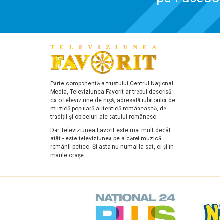
Parte componentă a trustului Centrul Naţional
Media, Televiziunea Favorit ar trebui descrisă
ca o televiziune de nişă, adresată iubitorilor de
muzică populară autentică românească, de
tradiţii şi obiceiuri ale satului românesc.
Dar Televiziunea Favorit este mai mult decât
atât - este televiziunea pe a cărei muzică
românii petrec. Şi asta nu numai la sat, ci şi în
marile oraşe.