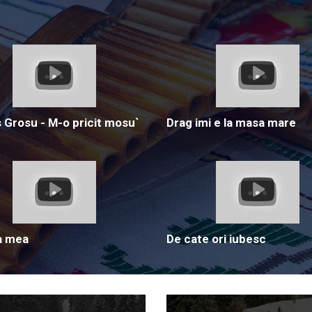
Grosu - M-o pricit mosu`
Drag imi e la masa mare
a mea
De cate ori iubesc