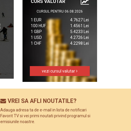
CURS VALUTAR
CURSUL PENTRU 06.08.2026
1 EUR
4.7627 Lei
100 HUF
1.4561 Lei
1 GBP
5.4233 Lei
1 USD
4.2726 Lei
1 CHF
4.2298 Lei
vezi cursul valutar
VREI SA AFLI NOUTATILE?
Adauga adresa ta de e-mail in lista de notificari
Favorit TV si vei primi noutati privind programul si
emisiunile noastre.