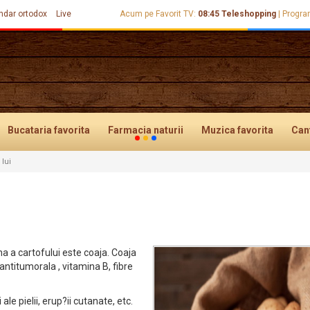
ndar ortodox
Live
Acum pe Favorit TV:
08:45
Teleshopping
|
Progra
Bucataria
favorita
Farmacia
naturii
Muzica
favorita
Can
 lui
a a cartofului este coaja. Coaja
antitumorala , vitamina B, fibre
ale pielii, erup?ii cutanate, etc.