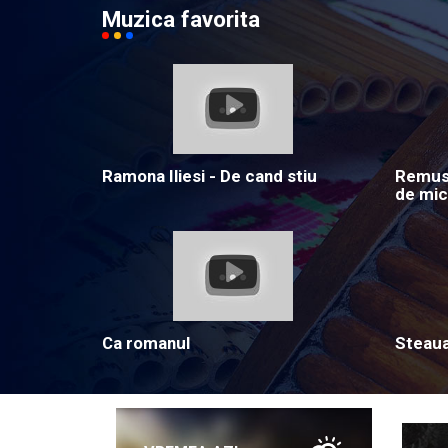
Muzica favorita
Ramona Iliesi - De cand stiu
Remus 
de mic
Ca romanul
Steau