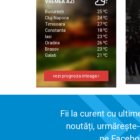
VREMEA AZI
o
Bucuresti
25
C
o
Cluj-Napoca
24
C
o
Timisoara
27
C
o
Constanta
18
C
o
Iasi
23
C
o
Oradea
26
C
o
Brasov
23
C
o
Galati
21
C
vezi prognoza inteaga
Fii la curent cu ultim
noutăți, urmărește
pe Faceb