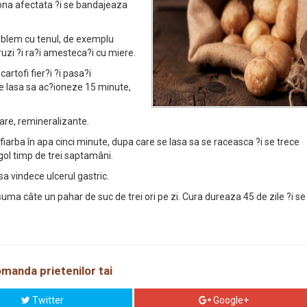
ona afectata ?i se bandajeaza
roblem cu tenul, de exemplu
uzi ?i ra?i amesteca?i cu miere.
rtofi fier?i ?i pasa?i
e lasa sa ac?ioneze 15 minute,
are, remineralizante.
 fiarba în apa cinci minute, dupa care se lasa sa se raceasca ?i se trece
gol timp de trei saptamâni.
sa vindece ulcerul gastric.
uma câte un pahar de suc de trei ori pe zi. Cura dureaza 45 de zile ?i se
manda prietenilor tai
Twitter
Google+