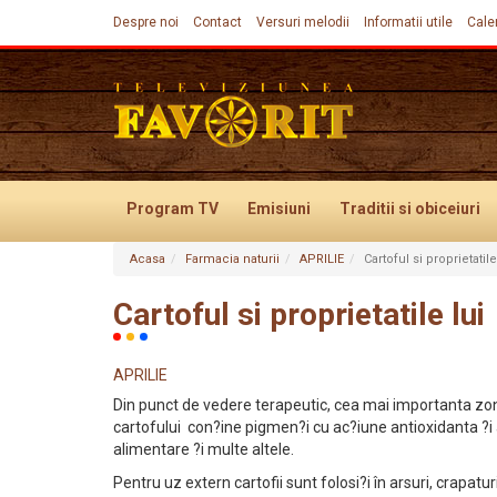
Despre noi
Contact
Versuri melodii
Informatii utile
Cale
Program TV
Emisiuni
Traditii
si obiceiuri
Acasa
Farmacia naturii
APRILIE
Cartoful si proprietatile
Evenimente
Cartoful si proprietatile lui
APRILIE
Din punct de vedere terapeutic, cea mai importanta zon
cartofului con?ine pigmen?i cu ac?iune antioxidanta ?i 
alimentare ?i multe altele.
Pentru uz extern cartofii sunt folosi?i în arsuri, crapaturi 