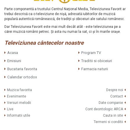
Parte componentă a trustului Centrul Naţional Media, Televiziunea Favorit ar
trebui descrisă ca o televiziune de nişă, adresată iubitorilor de muzică
populară autentică românească, de tradiţii şi obiceiuri ale satului românesc.
Dar Televiziunea Favorit este mai mult decât atât - este televiziunea pe a
cărei muzică românii petrec. Şi asta nu numai la sat, ci şi în marile oraşe.
Televiziunea cântecelor noastre
Acasa
Program TV
Emisiuni
Traditii si obiceiuri
Bucataria favorita
Farmacia naturii
Calendar ortodox
Muzica favorita
Despre noi
Evenimente
Contact
Versuri melodii
Date companie
Live
Cont deontologic ARCA
Informatii utile
Cauta in site
Termeni si conditii