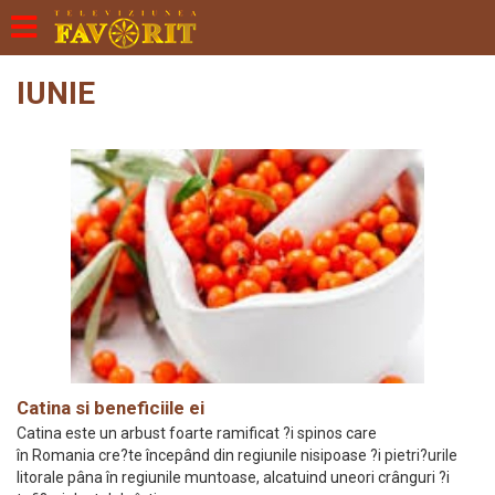
IUNIE
Catina si beneficiile ei
Catina este un arbust foarte ramificat ?i spinos care
în Romania cre?te începând din regiunile nisipoase ?i pietri?urile
litorale pâna în regiunile muntoase, alcatuind uneori crânguri ?i