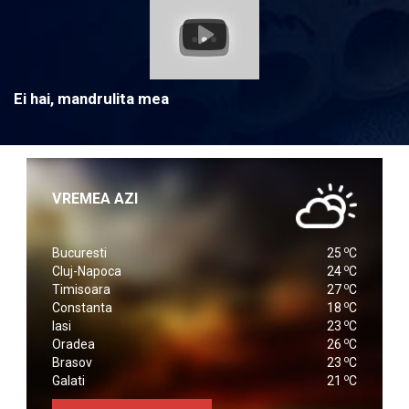
Ei hai, mandrulita mea
VREMEA AZI
o
Bucuresti
25
C
o
Cluj-Napoca
24
C
o
Timisoara
27
C
o
Constanta
18
C
o
Iasi
23
C
o
Oradea
26
C
o
Brasov
23
C
o
Galati
21
C