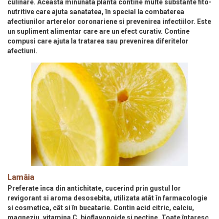
culinare. Aceasta minunata planta contine multe substante fito-
nutritive care ajuta sanatatea, în special la combaterea
afectiunilor arterelor coronariene si prevenirea infectiilor. Este
un supliment alimentar care are un efect curativ. Contine
compusi care ajuta la tratarea sau prevenirea diferitelor
afectiuni.
Lamâia
Preferate înca din antichitate, cucerind prin gustul lor
revigorant si aroma desosebita, utilizata atât în farmacologie
si cosmetica, cât si în bucatarie. Contin acid citric, calciu,
magneziu, vitamina C, bioflavonoide si pectine. Toate întaresc