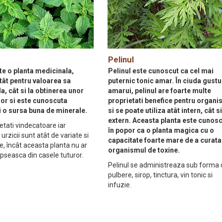
Pelinul
te o planta medicinala,
Pelinul este cunoscut ca cel mai
atât pentru valoarea sa
puternic tonic amar. În ciuda gustu
a, cât si la obtinerea unor
amarui, pelinul are foarte multe
lor si este cunoscuta
proprietati benefice pentru organ
 o sursa buna de minerale.
si se poate utiliza atât intern, cât s
extern. Aceasta planta este cunos
etati vindecatoare iar
în popor ca o planta magica cu o
 urzicii sunt atât de variate si
capacitate foarte mare de a curata
, încât aceasta planta nu ar
organismul de toxine.
lipseasca din casele tuturor.
Pelinul se administreaza sub forma
pulbere, sirop, tinctura, vin tonic si
infuzie.