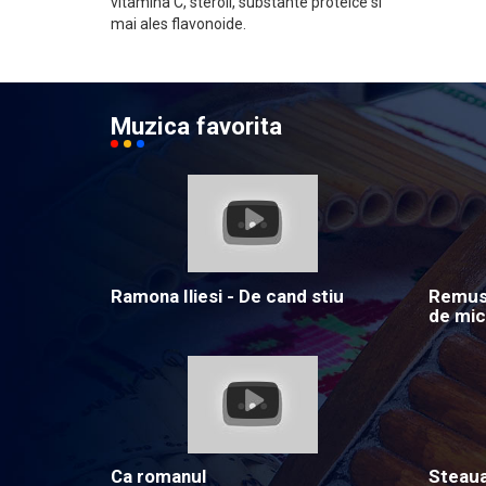
vitamina C, steroli, substante proteice si
mai ales flavonoide.
Muzica favorita
Ramona Iliesi - De cand stiu
Remus 
de mic
Ca romanul
Steau