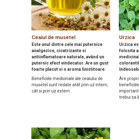
Ceaiul de musetel
Urzica
Este unul dintre cele mai puternice
Urzica es
analgezice, cicatrizante si
folosita 
antiinflamatoare naturale, având un
medicinal
puternic efect vindecator. Are un gust
coloranti
foarte placut si o aroma linistitoare.
îndeosebi
Beneficiile medicinale ale ceaiului de
Are propri
musetel sunt redate atât prin uz intern,
beneficiile
cât si prin uz extern.
importante
trebui sa 