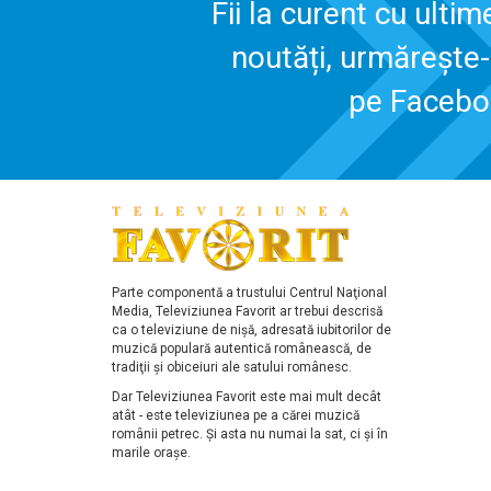
Fii la curent cu ultim
noutăți, urmărește
pe Faceb
Parte componentă a trustului Centrul Naţional
Media, Televiziunea Favorit ar trebui descrisă
ca o televiziune de nişă, adresată iubitorilor de
muzică populară autentică românească, de
tradiţii şi obiceiuri ale satului românesc.
Dar Televiziunea Favorit este mai mult decât
atât - este televiziunea pe a cărei muzică
românii petrec. Şi asta nu numai la sat, ci şi în
marile oraşe.