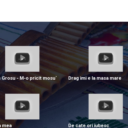
Grosu - M-o pricit mosu`
Drag imi e la masa mare
a mea
De cate ori iubesc