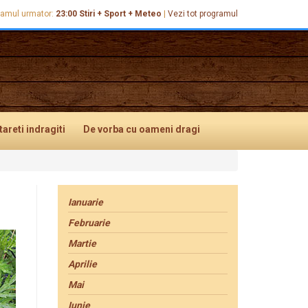
ramul urmator:
23:00
Stiri + Sport + Meteo
|
Vezi tot programul
tareti
indragiti
De vorba
cu oameni dragi
Ianuarie
Februarie
Martie
Aprilie
Mai
Iunie