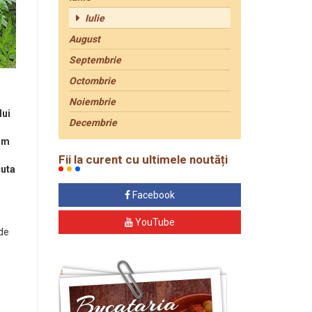
Iulie
August
Septembrie
Octombrie
Noiembrie
lui
Decembrie
ism
i
Fii la curent cu ultimele noutăți
cuta
Facebook
YouTube
 de