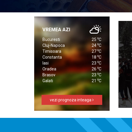
VREMEA AZI
o
Bucuresti
25
C
o
Cluj-Napoca
24
C
o
Timisoara
27
C
o
Constanta
18
C
o
Iasi
23
C
o
Oradea
26
C
o
Brasov
23
C
o
Galati
21
C
vezi prognoza inteaga