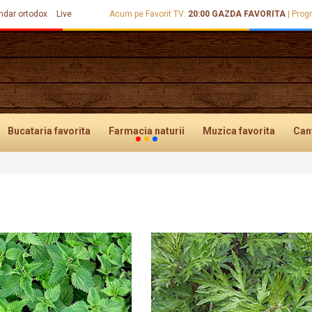
ndar ortodox
Live
Acum pe Favorit TV:
20:00
GAZDA FAVORITA
|
Prog
Bucataria
favorita
Farmacia
naturii
Muzica
favorita
Can