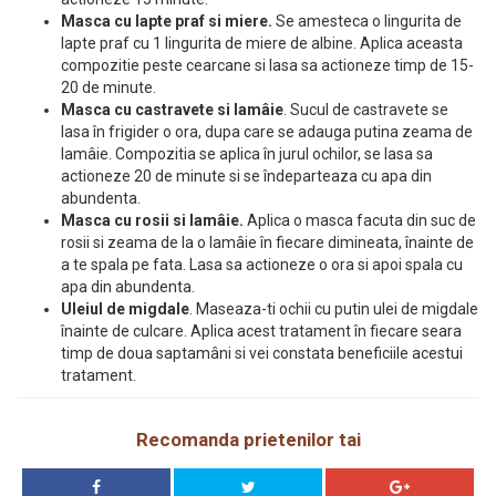
Masca cu lapte praf si miere.
Se amesteca o lingurita de
lapte praf cu 1 lingurita de miere de albine. Aplica aceasta
compozitie peste cearcane si lasa sa actioneze timp de 15-
20 de minute.
Masca cu castravete si lamâie
. Sucul de castravete se
lasa în frigider o ora, dupa care se adauga putina zeama de
lamâie. Compozitia se aplica în jurul ochilor, se lasa sa
actioneze 20 de minute si se îndeparteaza cu apa din
abundenta.
Masca cu rosii si lamâie.
Aplica o masca facuta din suc de
rosii si zeama de la o lamâie în fiecare dimineata, înainte de
a te spala pe fata. Lasa sa actioneze o ora si apoi spala cu
apa din abundenta.
Uleiul de migdale
. Maseaza-ti ochii cu putin ulei de migdale
înainte de culcare. Aplica acest tratament în fiecare seara
timp de doua saptamâni si vei constata beneficiile acestui
tratament.
Recomanda prietenilor tai