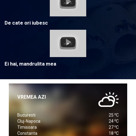
De cate ori iubesc
Ei hai, mandrulita mea
VREMEA AZI
o
Bucuresti
25
C
o
Cluj-Napoca
24
C
o
Timisoara
27
C
o
Constanta
18
C