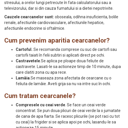
stresului, a orelor lungi petrecute în fata calculatorului sau a
televizorului, dar si din cauza fumatului si a dietei nepotrivite.
Cauzele cearcanelor sunt:
oboseala, odihna insuficienta, bolile
renale, afectiunile cardiovasculare, afectiunile hepatice,
afectiunile endocrine si oftalmice.
Cum prevenim aparitia cearcanelor?
Cartoful.
Se recomanda comprese cu suc de cartofi sau
cartofii taiati în felii subtiri si aplicati direct pe ochi.
Castravetele
.Se aplica pe ploape doua feliute de
castravete. Lasati-le sa actioneze timp de 10 minute, dupa
care clatiti zona cu apa rece.
Lamâia
.Se maseaza zona afectata de cearcane cu o
feliuta de lamâie. Aveti grija sa nu va intre suc în ochi.
Cum tratam cearcanele?
Compresele cu ceai verde
. Se face un ceai verde
concentrat. Se pun doua plicuri de ceai verde la o jumatate
de cana de apa fiarta. Se racesc plicurile (se pot raci cu tot
cu ceai) la frigider si se aplica apoi pe ochi, lasandu-le sa
actioneze 15 minute.