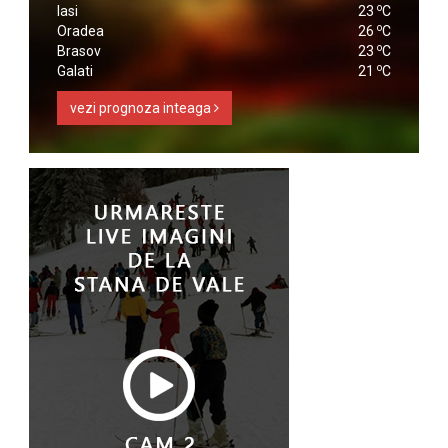
o
Iasi
23
C
o
Oradea
26
C
o
Brasov
23
C
o
Galati
21
C
vezi prognoza inteaga