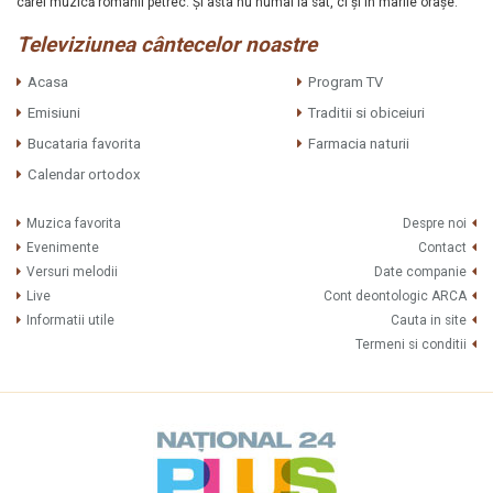
cărei muzică românii petrec. Şi asta nu numai la sat, ci şi în marile oraşe.
Televiziunea cântecelor noastre
Acasa
Program TV
Emisiuni
Traditii si obiceiuri
Bucataria favorita
Farmacia naturii
Calendar ortodox
Muzica favorita
Despre noi
Evenimente
Contact
Versuri melodii
Date companie
Live
Cont deontologic ARCA
Informatii utile
Cauta in site
Termeni si conditii