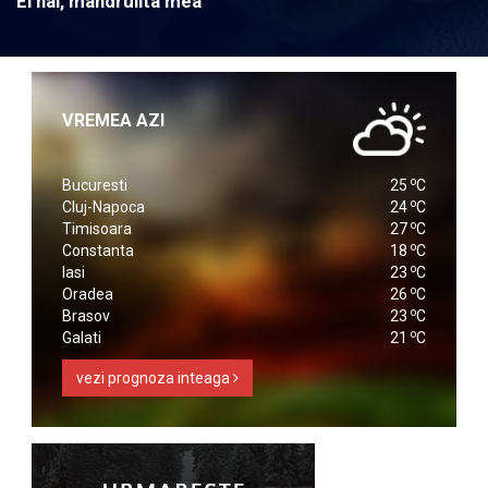
Ei hai, mandrulita mea
VREMEA AZI
o
Bucuresti
25
C
o
Cluj-Napoca
24
C
o
Timisoara
27
C
o
Constanta
18
C
o
Iasi
23
C
o
Oradea
26
C
o
Brasov
23
C
o
Galati
21
C
vezi prognoza inteaga