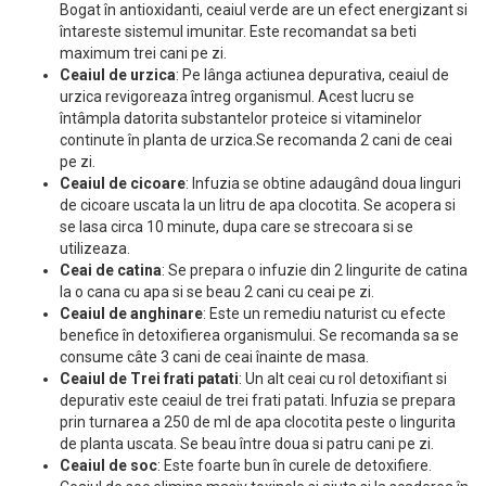
Bogat în antioxidanti, ceaiul verde are un efect energizant si
întareste sistemul imunitar. Este recomandat sa beti
maximum trei cani pe zi.
Ceaiul de urzica
: Pe lânga actiunea depurativa, ceaiul de
urzica revigoreaza întreg organismul. Acest lucru se
întâmpla datorita substantelor proteice si vitaminelor
continute în planta de urzica.Se recomanda 2 cani de ceai
pe zi.
Ceaiul de cicoare
: Infuzia se obtine adaugând doua linguri
de cicoare uscata la un litru de apa clocotita. Se acopera si
se lasa circa 10 minute, dupa care se strecoara si se
utilizeaza.
Ceai de catina
: Se prepara o infuzie din 2 lingurite de catina
la o cana cu apa si se beau 2 cani cu ceai pe zi.
Ceaiul de anghinare
: Este un remediu naturist cu efecte
benefice în detoxifierea organismului. Se recomanda sa se
consume câte 3 cani de ceai înainte de masa.
Ceaiul de Trei frati patati
: Un alt ceai cu rol detoxifiant si
depurativ este ceaiul de trei frati patati. Infuzia se prepara
prin turnarea a 250 de ml de apa clocotita peste o lingurita
de planta uscata. Se beau între doua si patru cani pe zi.
Ceaiul de soc
: Este foarte bun în curele de detoxifiere.