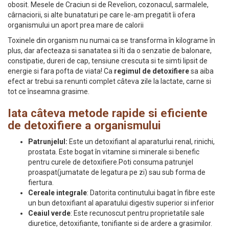
obosit. Mesele de Craciun si de Revelion, cozonacul, sarmalele,
cârnaciorii, si alte bunataturi pe care le-am pregatit îi ofera
organismului un aport prea mare de calorii
Toxinele din organism nu numai ca se transforma în kilograme în
plus, dar afecteaza si sanatatea si îti da o senzatie de balonare,
constipatie, dureri de cap, tensiune crescuta si te simti lipsit de
energie si fara pofta de viata! Ca
regimul de detoxifiere
sa aiba
efect ar trebui sa renunti complet câteva zile la lactate, carne si
tot ce înseamna grasime.
Iata câteva metode rapide si eficiente
de detoxifiere a organismului
Patrunjelul:
Este un detoxifiant al aparaturlui renal, rinichi,
prostata. Este bogat în vitamine si minerale si benefic
pentru curele de detoxifiere.Poti consuma patrunjel
proaspat(jumatate de legatura pe zi) sau sub forma de
fiertura.
Cereale integrale
: Datorita continutului bagat în fibre este
un bun detoxifiant al aparatului digestiv superior si inferior
Ceaiul verde
: Este recunoscut pentru proprietatile sale
diuretice, detoxifiante, tonifiante si de ardere a grasimilor.