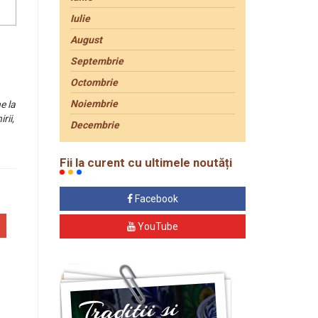
Iulie
August
Septembrie
Octombrie
Noiembrie
e la
rii,
Decembrie
Fii la curent cu ultimele noutăți
Facebook
YouTube