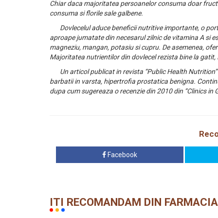
Chiar daca majoritatea persoanelor consuma doar fructul, it
consuma si florile sale galbene.
Dovlecelul aduce beneficii nutritive importante, o porti
aproape jumatate din necesarul zilnic de vitamina A si est
magneziu, mangan, potasiu si cupru. De asemenea, ofera u
Majoritatea nutrientilor din dovlecel rezista bine la gatit, 
Un articol publicat in revista “Public Health Nutrition”
barbatii in varsta, hipertrofia prostatica benigna. Contin
dupa cum sugereaza o recenzie din 2010 din “Clinics in G
Reco
Facebook
ITI RECOMANDAM DIN FARMACIA