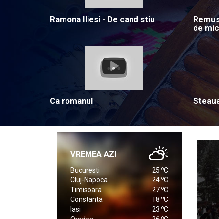
Ramona Iliesi - De cand stiu
Remus 
de mic
Ca romanul
Steau
VREMEA AZI
o
Bucuresti
25
C
o
Cluj-Napoca
24
C
o
Timisoara
27
C
o
Constanta
18
C
o
Iasi
23
C
o
Oradea
26
C