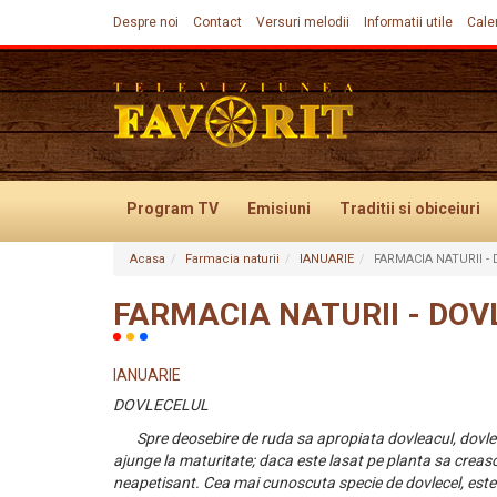
Despre noi
Contact
Versuri melodii
Informatii utile
Cale
Program TV
Emisiuni
Traditii
si obiceiuri
Acasa
Farmacia naturii
IANUARIE
FARMACIA NATURII -
Evenimente
FARMACIA NATURII - DOV
IANUARIE
DOVLECELUL
Spre deosebire de ruda sa apropiata dovleacul, dovle
ajunge la maturitate; daca este lasat pe planta sa creasc
neapetisant. Cea mai cunoscuta specie de dovlecel, este 