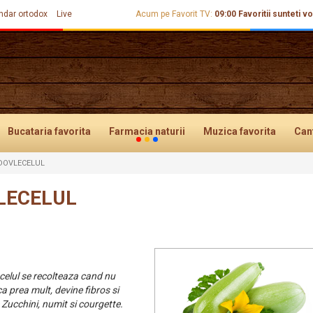
ndar ortodox
Live
Acum pe Favorit TV:
09:00
Favoritii sunteti vo
Bucataria
favorita
Farmacia
naturii
Muzica
favorita
Can
 DOVLECELUL
LECELUL
celul se recolteaza cand nu
a prea mult, devine fibros si
Zucchini, numit si courgette.