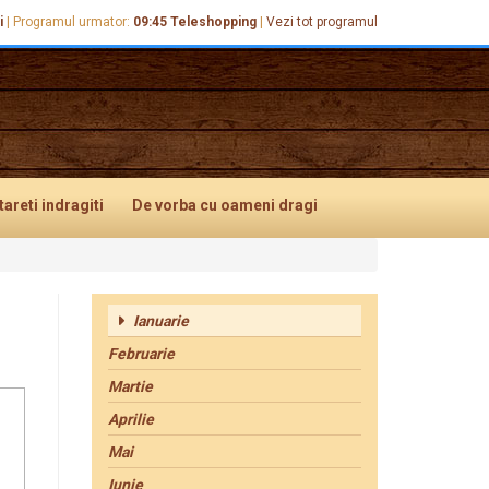
i
|
Programul urmator:
09:45
Teleshopping
|
Vezi tot programul
tareti
indragiti
De vorba
cu oameni dragi
Ianuarie
Februarie
Martie
Aprilie
Mai
Iunie