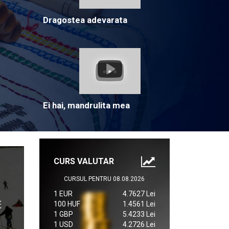
Dragostea adevarata
Ei hai, mandrulita mea
CURS VALUTAR
CURSUL PENTRU 08.08.2026
1 EUR
4.7627 Lei
100 HUF
1.4561 Lei
1 GBP
5.4233 Lei
1 USD
4.2726 Lei