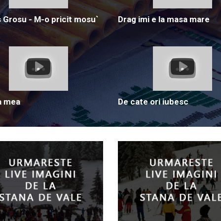
Grosu - M-o pricit mosu`
Drag imi e la masa mare
a mea
De cate ori iubesc