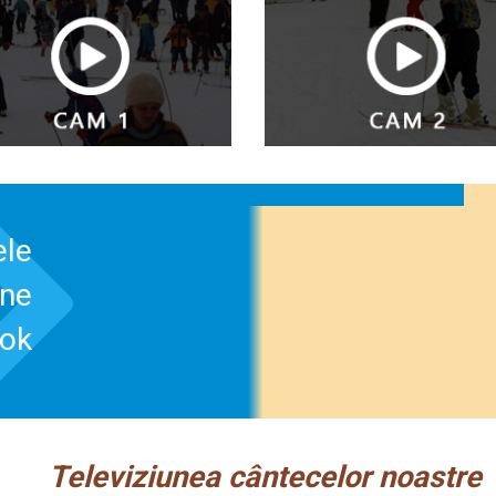
ele
-ne
ook
Televiziunea cântecelor noastre