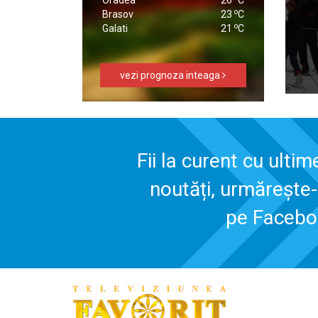
o
Brasov
23
C
o
Galati
21
C
vezi prognoza inteaga
Fii la curent cu ultim
noutăți, urmărește
pe Faceb