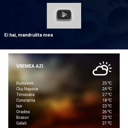
Ei hai, mandrulita mea
VREMEA AZI
o
Bucuresti
25
C
o
Cluj-Napoca
24
C
o
Timisoara
27
C
o
Constanta
18
C
o
Iasi
23
C
o
Oradea
26
C
o
Brasov
23
C
o
Galati
21
C