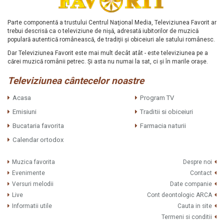
Parte componentă a trustului Centrul Naţional Media, Televiziunea Favorit ar
trebui descrisă ca o televiziune de nişă, adresată iubitorilor de muzică
populară autentică românească, de tradiţii şi obiceiuri ale satului românesc.
Dar Televiziunea Favorit este mai mult decât atât - este televiziunea pe a
cărei muzică românii petrec. Şi asta nu numai la sat, ci şi în marile oraşe.
Televiziunea cântecelor noastre
Acasa
Program TV
Emisiuni
Traditii si obiceiuri
Bucataria favorita
Farmacia naturii
Calendar ortodox
Muzica favorita
Despre noi
Evenimente
Contact
Versuri melodii
Date companie
Live
Cont deontologic ARCA
Informatii utile
Cauta in site
Termeni si conditii