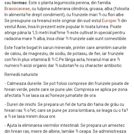
sau
tormac
. Este o planta legumicola perena, din familia
Brassicaceae
, cu tulpina subterana cilindrica, groasa, alba (folosita
în alimenta?ie drept condiment), cu frunzele mari ?i cu flori albe.
Se presupune ca hreanul este originar din sud-estul
Europei
?i din
vestul Asiei, însa în prezent este popular în toata lumea. Poate
atinge pâna la 1,5 metri înal?ime ?i este cultivat în special pentru
radacina mare ?i alba, însa chiar ?i frunzele sale sunt comestibile.
Este foarte bogat în saruri minerale, printer care amintim sarurile
de calciu, de magneziu, de sodiu, de potasiu, de fier, iar frunzele
con?in în plus vitamina B ?i C.Pe lânga asta, hreanul mai are ?i
numero?i acizi organic dar ?i substan?e cu character antibiotic.
Remedii naturiste
- Calmeaza durerile. Se pot folosi comprese din frunzele pisate de
hrean verde, peste care se pune ulei. Compresa se aplica pe zona
afectata ?i se lasa sa ac?ioneze jumatate de ora.
- Dureri de rinichi. Se prepara un fel de turta din faina de grâu cu
hrean ras ?i o?et, care se pune pe zona lombara, se leaga cu o fa?
a ?i se lasa minim doua ore.
- Ajuta la eliminarea viermilor intestinali. Se prepara un amestec
din hrean ras, miere de albine, lamâie ?i ceapa. Se administreaza