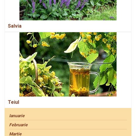
Salvia
Teiul
Ianuarie
Februarie
Martie