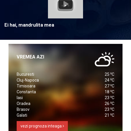
Ei hai, mandrulita mea
VREMEA AZI
o
Bucuresti
25
C
o
Cluj-Napoca
24
C
o
Timisoara
27
C
o
Constanta
18
C
o
Iasi
23
C
o
Oradea
26
C
o
Brasov
23
C
o
Galati
21
C
vezi prognoza inteaga