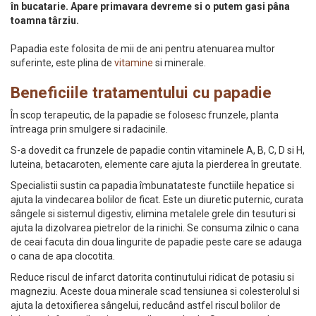
în bucatarie. Apare primavara devreme si o putem gasi pâna
toamna târziu.
Papadia este folosita de mii de ani pentru atenuarea multor
suferinte, este plina de
vitamine
si minerale.
Beneficiile tratamentului cu papadie
În scop terapeutic, de la papadie se folosesc frunzele, planta
întreaga prin smulgere si radacinile.
S-a dovedit ca frunzele de papadie contin vitaminele A, B, C, D si H,
luteina, betacaroten, elemente care ajuta la pierderea în greutate.
Specialistii sustin ca papadia îmbunatateste functiile hepatice si
ajuta la vindecarea bolilor de ficat. Este un diuretic puternic, curata
sângele si sistemul digestiv, elimina metalele grele din tesuturi si
ajuta la dizolvarea pietrelor de la rinichi. Se consuma zilnic o cana
de ceai facuta din doua lingurite de papadie peste care se adauga
o cana de apa clocotita.
Reduce riscul de infarct datorita continutului ridicat de potasiu si
magneziu. Aceste doua minerale scad tensiunea si colesterolul si
ajuta la detoxifierea sângelui, reducând astfel riscul bolilor de