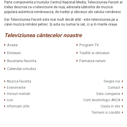
Parte componentă a trustului Centrul Naţional Media, Televiziunea Favorit ar
trebui descrisă ca o televiziune de nişă, adresată iubitorilor de muzică
populară autentică românească, de tradiţii şi obiceiuri ale satului românesc.
Dar Televiziunea Favorit este mai mult decât atât - este televiziunea pe a
cărei muzică românii petrec. Şi asta nu numai la sat, ci şi în marile oraşe.
Televiziunea cântecelor noastre
Acasa
Program TV
Emisiuni
Traditii si obiceiuri
Bucataria favorita
Farmacia naturii
Calendar ortodox
Muzica favorita
Despre noi
Evenimente
Contact
Versuri melodii
Date companie
Live
Cont deontologic ARCA
Informatii utile
Cauta in site
Termeni si conditii