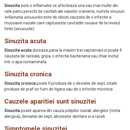
Sinuzita
este o inflamatie ce afecteaza una sau mai multe din
cele patru perechi de cavitati ale oaselor craniene, numite sinusuri.
Inflamatia sinusurilor
este de obicei cauzata de o infectie a
mucoasei nazale care captuseste cavitatile osoase de la nivelul
fetei (sinusurile).
Sinuzita acuta
Sinuzita acuta
dureaza pana la maxim trei saptamani si poate fi
cauzata de raceala, gripa, o infectie bacteriana sau chiar inotul
intr-o apa contaminata.
Sinuzita cronica
Sinuzita cronica
poate fi produsa de o deviatie de sept, iritatii
produse de praf ori fum de tigara sau de o infectie micotica.
Cauzele aparitiei sunt sinuzitei
Sinuzita
poate aparea din cauza polipilor nazali, alergiilor (rinita
alergica), deviatiei de sept, abceselor dentare si a raceli.
Simptomele sinuzitei