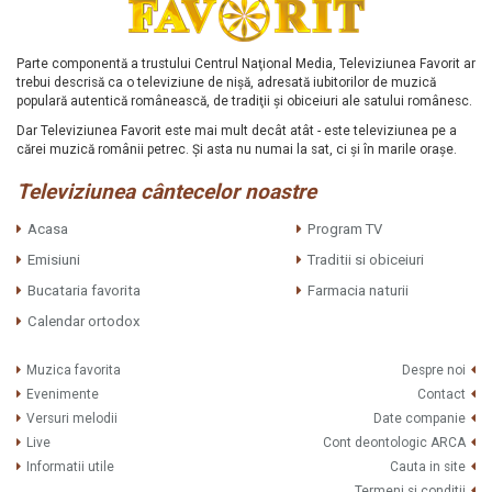
Parte componentă a trustului Centrul Naţional Media, Televiziunea Favorit ar
trebui descrisă ca o televiziune de nişă, adresată iubitorilor de muzică
populară autentică românească, de tradiţii şi obiceiuri ale satului românesc.
Dar Televiziunea Favorit este mai mult decât atât - este televiziunea pe a
cărei muzică românii petrec. Şi asta nu numai la sat, ci şi în marile oraşe.
Televiziunea cântecelor noastre
Acasa
Program TV
Emisiuni
Traditii si obiceiuri
Bucataria favorita
Farmacia naturii
Calendar ortodox
Muzica favorita
Despre noi
Evenimente
Contact
Versuri melodii
Date companie
Live
Cont deontologic ARCA
Informatii utile
Cauta in site
Termeni si conditii