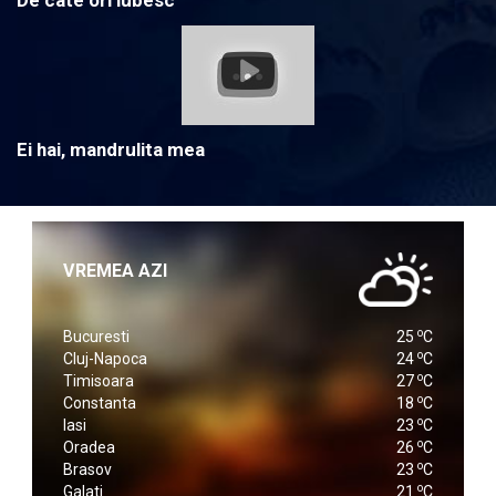
De cate ori iubesc
Ei hai, mandrulita mea
VREMEA AZI
o
Bucuresti
25
C
o
Cluj-Napoca
24
C
o
Timisoara
27
C
o
Constanta
18
C
o
Iasi
23
C
o
Oradea
26
C
o
Brasov
23
C
o
Galati
21
C