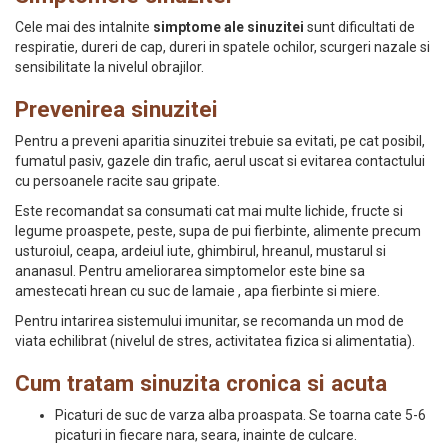
Cele mai des intalnite
simptome ale sinuzitei
sunt dificultati de
respiratie, dureri de cap, dureri in spatele ochilor, scurgeri nazale si
sensibilitate la nivelul obrajilor.
Prevenirea sinuzitei
Pentru a preveni aparitia sinuzitei trebuie sa evitati, pe cat posibil,
fumatul pasiv, gazele din trafic, aerul uscat si evitarea contactului
cu persoanele racite sau gripate.
Este recomandat sa consumati cat mai multe lichide, fructe si
legume proaspete, peste, supa de pui fierbinte, alimente precum
usturoiul, ceapa, ardeiul iute, ghimbirul, hreanul, mustarul si
ananasul. Pentru ameliorarea simptomelor este bine sa
amestecati hrean cu suc de lamaie , apa fierbinte si miere.
Pentru intarirea sistemului imunitar, se recomanda un mod de
viata echilibrat (nivelul de stres, activitatea fizica si alimentatia).
Cum tratam sinuzita cronica si acuta
Picaturi de suc de varza alba proaspata. Se toarna cate 5-6
picaturi in fiecare nara, seara, inainte de culcare.