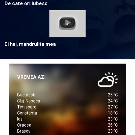
De cate ori iubesc
Ei hai, mandrulita mea
VREMEA AZI
o
Bucuresti
25
C
o
Cluj-Napoca
24
C
o
Timisoara
27
C
o
Constanta
18
C
o
Iasi
23
C
o
Oradea
26
C
o
Brasov
23
C