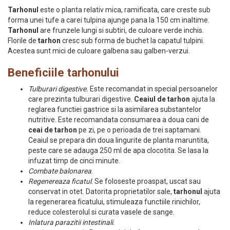
Tarhonul
este o planta relativ mica, ramificata, care creste sub
forma unei tufe a carei tulpina ajunge pana la 150 cm inaltime.
Tarhonul
are frunzele lungi si subtiri, de culoare verde inchis.
Florile de
tarhon
cresc sub forma de buchet la capatul tulpini.
Acestea sunt mici de culoare galbena sau galben-verzui.
Beneficiile tarhonului
Tulburari digestive.
Este recomandat in special persoanelor
care prezinta tulburari digestive.
Ceaiul de tarhon
ajuta la
reglarea functiei gastrice si la asimilarea substantelor
nutritive. Este recomandata consumarea a doua cani de
ceai de tarhon
pe zi, pe o perioada de trei saptamani.
Ceaiul se prepara din doua lingurite de planta maruntita,
peste care se adauga 250 ml de apa clocotita. Se lasa la
infuzat timp de cinci minute.
Combate balonarea
.
Regenereaza ficatul
. Se foloseste proaspat, uscat sau
conservat in otet. Datorita proprietatilor sale,
tarhonul
ajuta
la regenerarea ficatului, stimuleaza functiile rinichilor,
reduce colesterolul si curata vasele de sange.
Inlatura parazitii intestinali
.