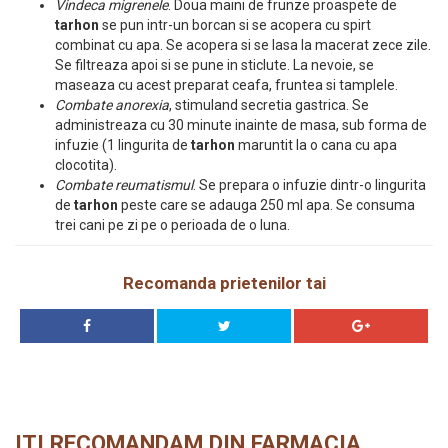
Vindeca migrenele
. Doua maini de frunze proaspete de
tarhon
se pun intr-un borcan si se acopera cu spirt
combinat cu apa. Se acopera si se lasa la macerat zece zile.
Se filtreaza apoi si se pune in sticlute. La nevoie, se
maseaza cu acest preparat ceafa, fruntea si tamplele.
Combate anorexia
, stimuland secretia gastrica. Se
administreaza cu 30 minute inainte de masa, sub forma de
infuzie (1 lingurita de
tarhon
maruntit la o cana cu apa
clocotita).
Combate reumatismul
. Se prepara o infuzie dintr-o lingurita
de
tarhon
peste care se adauga 250 ml apa. Se consuma
trei cani pe zi pe o perioada de o luna.
Recomanda prietenilor tai
ITI RECOMANDAM DIN FARMACIA