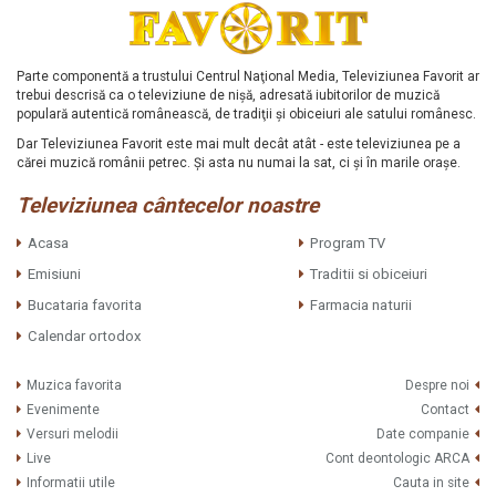
Parte componentă a trustului Centrul Naţional Media, Televiziunea Favorit ar
trebui descrisă ca o televiziune de nişă, adresată iubitorilor de muzică
populară autentică românească, de tradiţii şi obiceiuri ale satului românesc.
Dar Televiziunea Favorit este mai mult decât atât - este televiziunea pe a
cărei muzică românii petrec. Şi asta nu numai la sat, ci şi în marile oraşe.
Televiziunea cântecelor noastre
Acasa
Program TV
Emisiuni
Traditii si obiceiuri
Bucataria favorita
Farmacia naturii
Calendar ortodox
Muzica favorita
Despre noi
Evenimente
Contact
Versuri melodii
Date companie
Live
Cont deontologic ARCA
Informatii utile
Cauta in site