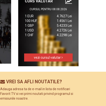
CURS VALUTAR
CURSUL PENTRU 08.08.2026
1 EUR
4.7627 Lei
100 HUF
1.4561 Lei
1 GBP
5.4233 Lei
1 USD
4.2726 Lei
1 CHF
4.2298 Lei
vezi cursul valutar
VREI SA AFLI NOUTATILE?
Adauga adresa ta de e-mail in lista de notificari
Favorit TV si vei primi noutati privind programul si
emisiunile noastre.