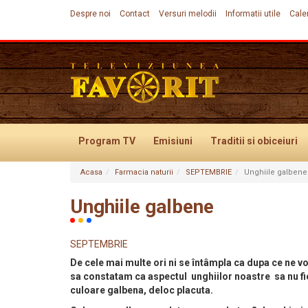
Despre noi
Contact
Versuri melodii
Informatii utile
Cale
Program TV
Emisiuni
Traditii
si obiceiuri
Acasa
Farmacia naturii
SEPTEMBRIE
Unghiile galbene
Evenimente
Unghiile galbene
SEPTEMBRIE
De cele mai multe ori ni se întâmpla ca dupa ce ne vo
sa constatam ca aspectul unghiilor noastre sa nu fi
culoare galbena, deloc placuta.