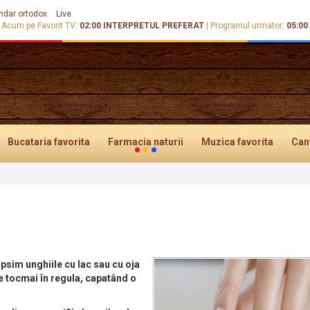
ndar ortodox
Live
Acum pe Favorit TV:
02:00
INTERPRETUL PREFERAT
|
Programul urmator:
05:00
Bucataria
favorita
Farmacia
naturii
Muzica
favorita
Can
psim unghiile cu lac sau cu oja
e tocmai în regula, capatând o