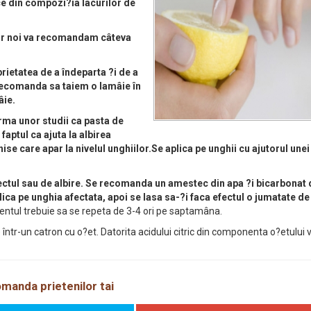
e din compozi?ia lacurilor de
lor noi va recomandam câteva
prietatea de a îndeparta ?i de a
e recomanda sa taiem o lamâie în
âie.
rma unor studii ca pasta de
aptul ca ajuta la albirea
ise care apar la nivelul unghiilor.Se aplica pe unghii cu ajutorul unei
ectul sau de albire. Se recomanda un amestec din apa ?i bicarbonat 
ica pe unghia afectata, apoi se lasa sa-?i faca efectul o jumatate de
mentul trebuie sa se repeta de 3-4 ori pe saptamâna.
le într-un catron cu o?et. Datorita acidului citric din componenta o?etului 
manda prietenilor tai