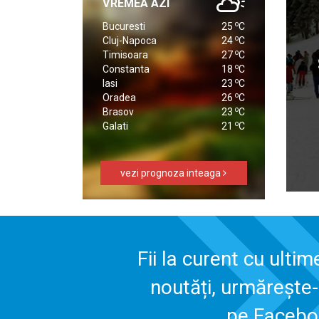
VREMEA AZI
o
Bucuresti
25
C
o
Cluj-Napoca
24
C
o
Timisoara
27
C
o
Constanta
18
C
o
Iasi
23
C
o
Oradea
26
C
o
Brasov
23
C
o
Galati
21
C
vezi prognoza inteaga
Fii la curent cu ultim
noutăți, urmărește
pe Faceb