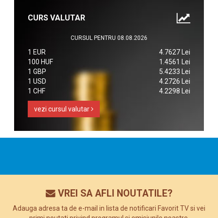
CURS VALUTAR
CURSUL PENTRU 08.08.2026
1 EUR
4.7627 Lei
100 HUF
1.4561 Lei
1 GBP
5.4233 Lei
1 USD
4.2726 Lei
1 CHF
4.2298 Lei
vezi cursul valutar
VREI SA AFLI NOUTATILE?
Adauga adresa ta de e-mail in lista de notificari Favorit TV si vei
primi noutati privind programul si emisiunile noastre.