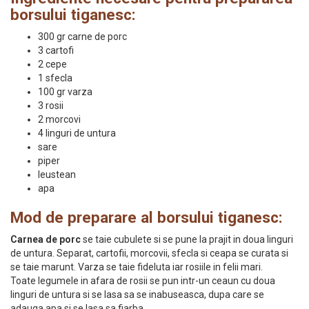
borsului tiganesc:
300 gr carne de porc
3 cartofi
2 cepe
1 sfecla
100 gr varza
3 rosii
2 morcovi
4 linguri de untura
sare
piper
leustean
apa
Mod de preparare al borsului tiganesc:
Carnea de porc
se taie cubulete si se pune la prajit in doua linguri
de untura. Separat, cartofii, morcovii, sfecla si ceapa se curata si
se taie marunt. Varza se taie fideluta iar rosiile in felii mari.
Toate legumele in afara de rosii se pun intr-un ceaun cu doua
linguri de untura si se lasa sa se inabuseasca, dupa care se
adauga apa si se lasa sa fiarba.