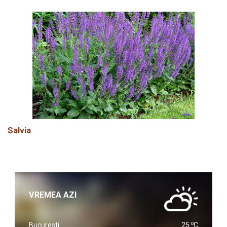
Salvia
VREMEA AZI
o
Bucuresti
25
C