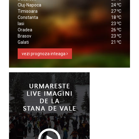
o
Cluj-Napoca
24
C
o
Timisoara
27
C
o
Constanta
18
C
o
Iasi
23
C
o
Oradea
26
C
o
Brasov
23
C
o
Galati
21
C
vezi prognoza inteaga